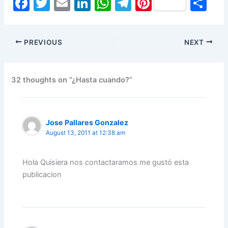
F
T
E
Li
W
T
Pi
S
a
w
m
n
h
el
nt
h
c
itt
ai
k
at
e
er
ar
PREVIOUS
NEXT
e
er
l
e
s
gr
e
e
b
dI
A
a
st
o
n
p
m
32 thoughts on “¿Hasta cuando?”
o
p
k
Jose Pallares Gonzalez
August 13, 2011 at 12:38 am
Hola Quisiera nos contactaramos me gustó esta
publicacion