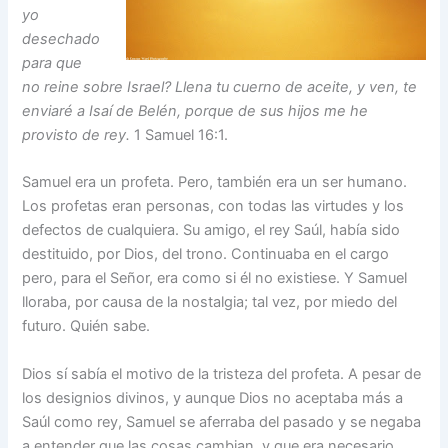
yo
desechado
para que
no reine sobre Israel? Llena tu cuerno de aceite, y ven, te
enviaré a Isaí de Belén, porque de sus hijos me he
provisto de rey.
1 Samuel 16:1.
Samuel era un profeta. Pero, también era un ser humano.
Los profetas eran personas, con todas las virtudes y los
defectos de cualquiera. Su amigo, el rey Saúl, había sido
destituido, por Dios, del trono. Continuaba en el cargo
pero, para el Señor, era como si él no existiese. Y Samuel
lloraba, por causa de la nostalgia; tal vez, por miedo del
futuro. Quién sabe.
Dios sí sabía el motivo de la tristeza del profeta. A pesar de
los designios divinos, y aunque Dios no aceptaba más a
Saúl como rey, Samuel se aferraba del pasado y se negaba
a entender que las cosas cambian, y que era necesario