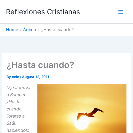
Skip
Reflexiones Cristianas
to
content
Home
Ánimo
¿Hasta cuando?
¿Hasta cuando?
By
cele
/
August 12, 2011
Dijo Jehová
a Samuel:
¿Hasta
cuándo
llorarás a
Saúl,
habiéndolo