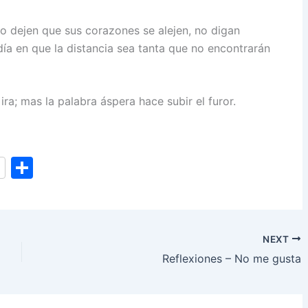
o dejen que sus corazones se alejen, no digan
día en que la distancia sea tanta que no encontrarán
ira; mas la palabra áspera hace subir el furor.
S
h
ar
e
NEXT
Reflexiones – No me gusta