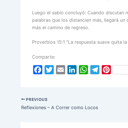
Luego el sabio concluyó: Cuando discutan n
palabras que los distancien más, llegará un 
más el camino de regreso.
Proverbios 15:1 “La respuesta suave quita la 
Comparte:
F
T
E
Li
W
T
Pi
a
w
m
n
h
el
nt
c
itt
ai
k
at
e
er
e
er
l
e
s
gr
e
PREVIOUS
b
dI
A
a
st
Reflexiones – A Correr como Locos
o
n
p
m
o
p