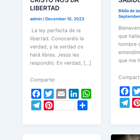
LIBERTAD
Biblia de l
September
admin
/
December 10, 2023
Bienaven
La ley perfecta de la
que halla
libertad. Conoceréis la
hombre q
verdad, y la verdad os
entendim
hará libres. Jesús les
que me ha
respondió: En verdad, […]
Compart
Comparte:
F
F
T
E
Li
W
a
T
a
w
m
n
h
T
Pi
S
c
el
c
itt
ai
k
at
el
nt
h
e
e
e
er
l
e
s
e
er
ar
b
gr
b
dI
A
gr
e
e