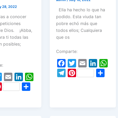
y 28, 2022
Ella ha hecho lo que ha
as a conocer
podido. Esta viuda tan
 peticiones
pobre echó más que
de Dios. ¡Abba,
todos ellos; Cualquiera
ra ti todas las
que os
n posibles;
Comparte:
F
T
E
Li
W
e:
a
w
m
n
h
T
Pi
S
T
E
Li
W
c
itt
ai
k
at
el
nt
h
w
m
n
h
Pi
S
e
er
l
e
s
e
er
ar
itt
ai
k
at
nt
h
b
dI
A
gr
e
e
er
l
e
s
er
ar
o
n
p
a
st
dI
A
e
e
o
p
m