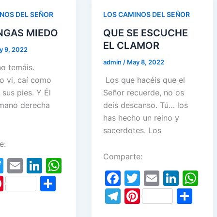
n
p
st
k
p
NOS DEL SEÑOR
LOS CAMINOS DEL SEÑOR
NGAS MIEDO
QUE SE ESCUCHE
EL CLAMOR
y 9, 2022
admin
/
May 8, 2022
no temáis.
o vi, caí como
Los que hacéis que el
sus pies. Y Él
Señor recuerde, no os
mano derecha
deis descanso. Tú… los
has hecho un reino y
sacerdotes. Los
e:
Comparte:
T
E
Li
W
F
T
E
Li
W
w
m
n
h
Pi
S
a
w
m
n
h
T
Pi
S
itt
ai
k
at
nt
h
c
itt
ai
k
at
el
nt
h
er
l
e
s
er
ar