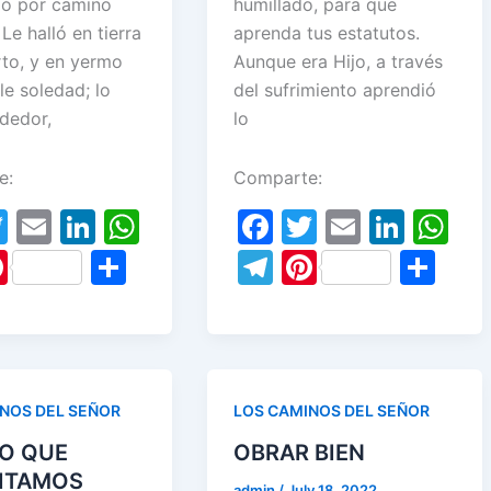
gió por camino
humillado, para que
Le halló en tierra
aprenda tus estatutos.
rto, y en yermo
Aunque era Hijo, a través
le soledad; lo
del sufrimiento aprendió
ededor,
lo
e:
Comparte:
T
E
Li
W
F
T
E
Li
W
w
m
n
h
a
w
m
n
h
Pi
S
T
Pi
S
itt
ai
k
at
c
itt
ai
k
at
nt
h
el
nt
h
er
l
e
s
e
er
l
e
s
er
ar
e
er
ar
dI
A
b
dI
A
e
e
gr
e
e
n
p
o
n
p
st
a
st
NOS DEL SEÑOR
LOS CAMINOS DEL SEÑOR
p
o
p
m
LO QUE
OBRAR BIEN
k
ITAMOS
admin
/
July 18, 2022