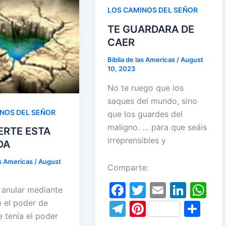
n
p
o
n
p
st
a
st
LOS CAMINOS DEL SEÑOR
p
o
p
m
TE GUARDARA DE
k
CAER
Biblia de las Americas
/
August
10, 2023
No te ruego que los
saques del mundo, sino
NOS DEL SEÑOR
que los guardes del
maligno. … para que seáis
ERTE ESTA
irreprensibles y
DA
as Americas
/
August
Comparte:
F
T
E
Li
W
nular mediante
a
w
m
n
h
e el poder de
T
Pi
S
 tenía el poder
c
itt
ai
k
at
el
nt
h