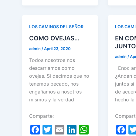
e
er
l
e
s
e
er
ar
b
gr
b
dI
A
gr
e
e
o
a
o
n
p
a
st
o
m
LOS CAMINOS DEL SEÑOR
LOS CAMI
o
p
m
k
COMO OVEJAS…
EN CO
k
JUNTO
admin
/
April 23, 2020
admin
/
Apr
Todos nosotros nos
descarriamos como
Enoc an
ovejas. Si decimos que no
¿Andan 
tenemos pecado, nos
juntos si
engañamos a nosotros
de acuer
mismos y la verdad
hecho la
Comparte:
Compart
F
T
E
Li
W
F