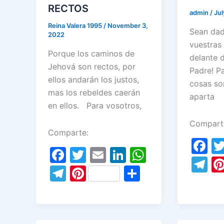
RECTOS
admin
/
Jul
Reina Valera 1995
/
November 3,
Sean dad
2022
vuestras
Porque los caminos de
delante 
Jehová son rectos, por
Padre! Pa
ellos andarán los justos,
cosas so
mas los rebeldes caerán
aparta
en ellos. Para vosotros,
Compart
Comparte:
F
F
T
E
Li
W
a
T
a
w
m
n
h
T
Pi
S
c
el
c
itt
ai
k
at
el
nt
h
e
e
e
er
l
e
s
e
er
ar
b
gr
b
dI
A
gr
e
e