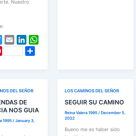
erte. Nuestro
e
er
l
e
s
e
er
ar
b
dI
A
gr
e
e
o
n
p
a
st
e:
o
p
m
T
E
Li
W
k
w
m
n
h
Pi
S
itt
ai
k
at
nt
h
er
l
e
s
er
ar
dI
A
e
e
n
p
st
NOS DEL SEÑOR
LOS CAMINOS DEL SEÑOR
p
ENDAS DE
SEGUIR SU CAMINO
CIA NOS GUIA
Reina Valera 1995
/
December 5,
2022
ra 1995
/
January 3,
Bueno me es haber sido