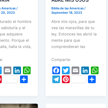
as Americas
/
Biblia de las Americas
/
 20, 2023
September 18, 2023
turado el hombre
Abre mis ojos, para que
 sabiduría y el
vea las maravillas de tu
ue adquiere
ley. Entonces les abrió la
iento. Porque el
mente para que
lla, halla la vida,
comprendieran las
e:
Comparte:
T
E
Li
W
F
T
E
Li
W
w
m
n
h
a
w
m
n
h
Pi
S
T
Pi
S
itt
ai
k
at
c
itt
ai
k
at
nt
h
el
nt
h
er
l
e
s
e
er
l
e
s
er
ar
e
er
ar
dI
A
b
dI
A
e
e
gr
e
e