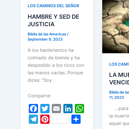
o
a
o
n
p
a
st
LOS CAMINOS DEL SEÑOR
o
m
o
p
m
HAMBRE Y SED DE
k
k
JUSTICIA
Biblia de las Americas
/
September 9, 2023
A los hambrientos ha
colmado de bienes y ha
LOS CAMI
despedido a los ricos con
las manos vacías. Porque
LA MU
dices: “Soy
VENCI
Biblia de l
Comparte:
11, 2023
F
T
E
Li
W
…para a
a
w
m
n
h
la muert
T
Pi
S
aquel que
c
itt
ai
k
at
el
nt
h