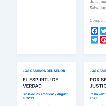
de la mu
e
er
l
e
s
e
er
ar
Salvador
b
dI
A
gr
e
e
o
n
p
a
st
Compart
o
p
m
F
k
a
T
c
el
e
e
b
gr
o
a
LOS CAMINOS DEL SEÑOR
LOS CAMI
o
m
EL ESPIRITU DE
POR S
k
VERDAD
JUSTI
Biblia de las Americas
/
August
Reina Vale
8, 2023
2023