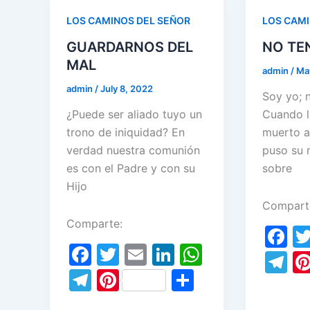
o
a
o
n
p
a
st
o
LOS CAMINOS DEL SEÑOR
LOS CAMI
m
o
p
m
k
GUARDARNOS DEL
NO TE
k
MAL
admin
/
Ma
admin
/
July 8, 2022
Soy yo; 
¿Puede ser aliado tuyo un
Cuando l
trono de iniquidad? En
muerto a 
verdad nuestra comunión
puso su 
es con el Padre y con su
sobre
Hijo
Compart
Comparte:
F
F
T
E
Li
W
a
T
a
w
m
n
h
T
Pi
S
c
el
c
itt
ai
k
at
el
nt
h
e
e