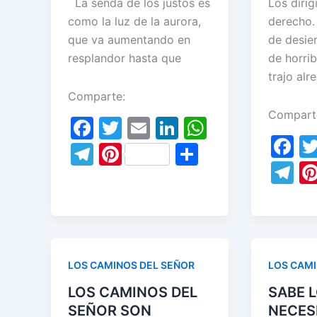
La senda de los justos es
Los diri
como la luz de la aurora,
derecho. 
que va aumentando en
de desie
resplandor hasta que
de horrib
trajo alr
Comparte:
Compart
F
T
E
Li
W
F
a
w
m
n
h
T
Pi
S
a
T
c
itt
ai
k
at
el
nt
h
c
el
e
er
l
e
s
e
er
ar
e
e
b
dI
A
gr
e
e
b
gr
o
n
p
a
st
o
a
o
p
m
LOS CAMINOS DEL SEÑOR
LOS CAMI
o
m
k
LOS CAMINOS DEL
SABE 
k
SEÑOR SON
NECES