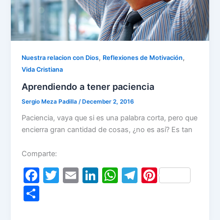
,
,
Nuestra relacion con Dios
Reflexiones de Motivación
Vida Cristiana
Aprendiendo a tener paciencia
Sergio Meza Padilla
/
December 2, 2016
Paciencia, vaya que si es una palabra corta, pero que
encierra gran cantidad de cosas, ¿no es así? Es tan
Comparte:
F
T
E
Li
W
T
Pi
a
w
m
n
h
el
nt
S
c
itt
ai
k
at
e
er
h