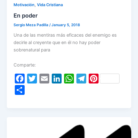
k
,
Motivación
Vida Cristiana
En poder
Sergio Meza Padilla
/
January 5, 2018
Una de las mentiras más eficaces del enemigo es
decirle al creyente que en él no hay poder
sobrenatural para
Comparte:
F
T
E
Li
W
T
Pi
a
w
m
n
h
el
nt
S
c
itt
ai
k
at
e
er
h
e
er
l
e
s
gr
e
ar
b
dI
A
a
st
e
o
n
p
m
o
p