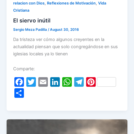
,
,
relacion con Dios
Reflexiones de Motivación
Vida
Cristiana
El siervo inútil
Sergio Meza Padilla
/
August 30, 2016
Da tristeza ver cómo algunos creyentes en la
actualidad piensan que solo congregándose en sus
iglesias locales ya lo tienen
Comparte:
F
T
E
Li
W
T
Pi
a
w
m
n
h
el
nt
S
c
itt
ai
k
at
e
er
h
e
er
l
e
s
gr
e
ar
b
dI
A
a
st
e
o
n
p
m