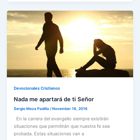
e
er
l
e
s
gr
e
ar
b
dI
A
a
st
e
o
n
p
m
o
p
k
Devocionales Cristianos
Nada me apartará de ti Señor
Sergio Meza Padilla
/
November 16, 2016
En la carrera del evangelio siempre existirán
situaciones que permitirán que nuestra fe sea
probada. Estas situaciones van a