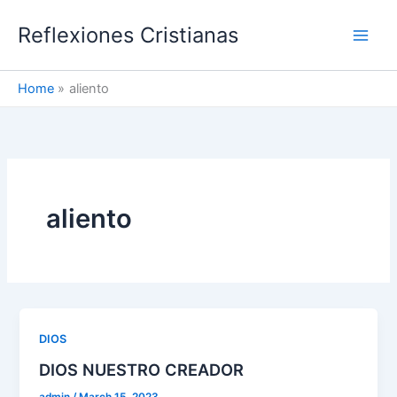
Skip
Reflexiones Cristianas
to
content
Home
aliento
aliento
DIOS
DIOS NUESTRO CREADOR
admin
/
March 15, 2023