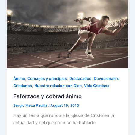
o
p
k
,
,
,
Ánimo
Consejos y principios
Destacados
Devocionales
,
,
Cristianos
Nuestra relacion con Dios
Vida Cristiana
Esforzaos y cobrad ánimo
Sergio Meza Padilla
/
August 19, 2016
Hay un tema que ronda a la iglesia de Cristo en la
actualidad y del que poco se ha hablado,