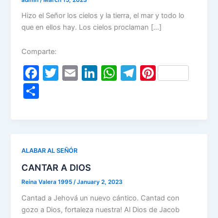
Hizo el Señor los cielos y la tierra, el mar y todo lo
que en ellos hay. Los cielos proclaman […]
Comparte:
F
T
E
Li
W
T
Pi
a
w
m
n
h
el
nt
S
c
itt
ai
k
at
e
er
h
e
er
l
e
s
gr
e
ar
b
dI
A
a
st
e
o
n
p
m
ALABAR AL SEÑÓR
o
p
CANTAR A DIOS
k
Reina Valera 1995
/
January 2, 2023
Cantad a Jehová un nuevo cántico. Cantad con
gozo a Dios, fortaleza nuestra! Al Dios de Jacob