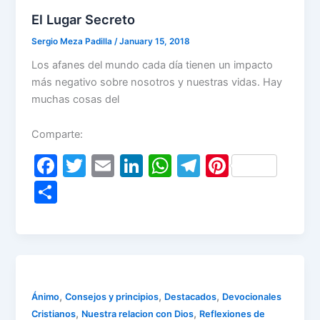
El Lugar Secreto
Sergio Meza Padilla
/
January 15, 2018
Los afanes del mundo cada día tienen un impacto
más negativo sobre nosotros y nuestras vidas. Hay
muchas cosas del
Comparte:
F
T
E
Li
W
T
Pi
a
w
m
n
h
el
nt
S
c
itt
ai
k
at
e
er
h
e
er
l
e
s
gr
e
ar
b
dI
A
a
st
e
o
n
p
m
o
p
,
,
,
Ánimo
Consejos y principios
Destacados
Devocionales
,
,
Cristianos
Nuestra relacion con Dios
Reflexiones de