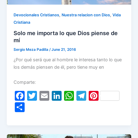
,
,
Devocionales Cristianos
Nuestra relacion con Dios
Vida
Cristiana
Solo me importa lo que Dios piense de
mí
Sergio Meza Padilla
/
June 21, 2016
¿Por qué será que al hombre le interesa tanto lo que
los demás piensen de él, pero tiene muy en
Comparte:
F
T
E
Li
W
T
Pi
a
w
m
n
h
el
nt
S
c
itt
ai
k
at
e
er
h
e
er
l
e
s
gr
e
ar
b
dI
A
a
st
e