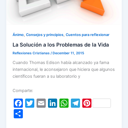
,
,
Ánimo
Consejos y principios
Cuentos para reflexionar
La Solución a los Problemas de la Vida
Reflexiones Cristianas
/
December 11, 2015
Cuando Thomas Edison había alcanzado ya fama
internacional, le aconsejaron que hiciera que algunos
científicos fueran a su laboratorio y
Comparte:
F
T
E
Li
W
T
Pi
a
w
m
n
h
el
nt
S
c
itt
ai
k
at
e
er
h