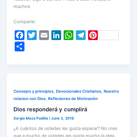
muchos
Comparte:
F
T
E
Li
W
T
Pi
a
w
m
n
h
el
nt
S
c
itt
ai
k
at
e
er
h
e
er
l
e
s
gr
e
ar
b
dI
A
a
st
e
o
n
p
m
o
p
,
,
Consejos y principios
Devocionales Cristianos
Nuestra
,
relacion con Dios
Reflexiones de Motivación
k
Dios responderá y cumplirá
Sergio Meza Padilla
/
June 3, 2016
¿A cuántos de ustedes les gusta esperar? No creo
que a mucho de ustedes les guste mucho la idea,