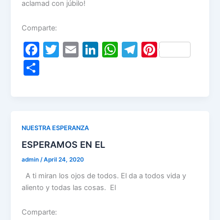
aclamad con júbilo!
Comparte:
F
T
E
Li
W
T
Pi
a
w
m
n
h
el
nt
S
c
itt
ai
k
at
e
er
h
e
er
l
e
s
gr
e
ar
b
dI
A
a
st
e
o
n
p
m
NUESTRA ESPERANZA
o
p
ESPERAMOS EN EL
k
admin
/
April 24, 2020
A ti miran los ojos de todos. El da a todos vida y
aliento y todas las cosas. El
Comparte: