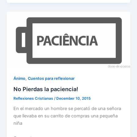
e
er
l
e
s
gr
e
ar
b
dI
A
a
st
e
o
n
p
m
o
p
k
,
Ánimo
Cuentos para reflexionar
No Pierdas la paciencia!
Reflexiones Cristianas
/
December 10, 2015
En el mercado un hombre se percató de una señora
que llevaba en su carrito de compras una pequeña
niña