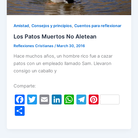
,
,
Amistad
Consejos y principios
Cuentos para reflexionar
Los Patos Muertos No Aletean
Reflexiones Cristianas
/
March 30, 2016
Hace muchos años, un hombre rico fue a cazar
patos con un empleado llamado Sam. Llevaron
consigo un caballo y
Comparte:
F
T
E
Li
W
T
Pi
a
w
m
n
h
el
nt
S
c
itt
ai
k
at
e
er
h
e
er
l
e
s
gr
e
ar