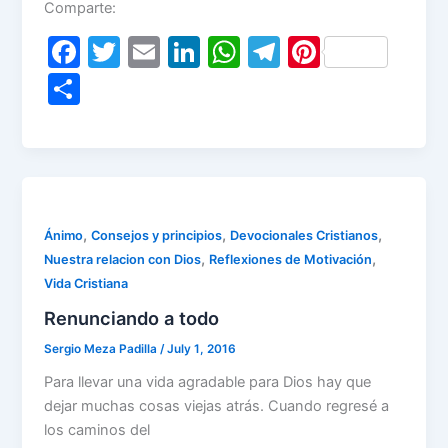
Comparte:
F
T
E
Li
W
T
Pi
a
w
m
n
h
el
nt
S
c
itt
ai
k
at
e
er
h
e
er
l
e
s
gr
e
ar
b
dI
A
a
st
e
o
n
p
m
o
p
,
,
,
Ánimo
Consejos y principios
Devocionales Cristianos
,
,
Nuestra relacion con Dios
Reflexiones de Motivación
k
Vida Cristiana
Renunciando a todo
Sergio Meza Padilla
/
July 1, 2016
Para llevar una vida agradable para Dios hay que
dejar muchas cosas viejas atrás. Cuando regresé a
los caminos del