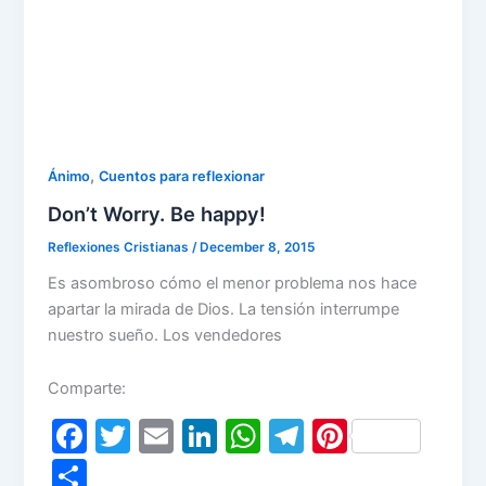
,
Ánimo
Cuentos para reflexionar
Don’t Worry. Be happy!
Reflexiones Cristianas
/
December 8, 2015
Es asombroso cómo el menor problema nos hace
apartar la mirada de Dios. La tensión interrumpe
nuestro sueño. Los vendedores
Comparte:
F
T
E
Li
W
T
Pi
a
w
m
n
h
el
nt
S