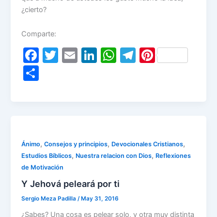
¿cierto?
Comparte:
F
T
E
Li
W
T
Pi
a
w
m
n
h
el
nt
S
c
itt
ai
k
at
e
er
h
e
er
l
e
s
gr
e
ar
b
dI
A
a
st
e
o
n
p
m
o
p
,
,
,
Ánimo
Consejos y principios
Devocionales Cristianos
,
,
Estudios Bíblicos
Nuestra relacion con Dios
Reflexiones
k
de Motivación
Y Jehová peleará por ti
Sergio Meza Padilla
/
May 31, 2016
¿Sabes? Una cosa es pelear solo, y otra muy distinta