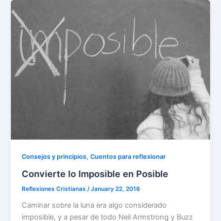
b
dI
A
a
st
e
o
n
p
m
o
p
k
,
Consejos y principios
Cuentos para reflexionar
Convierte lo Imposible en Posible
Reflexiones Cristianas
/
January 22, 2016
Caminar sobre la luna era algo considerado
imposible, y a pesar de todo Neil Armstrong y Buzz