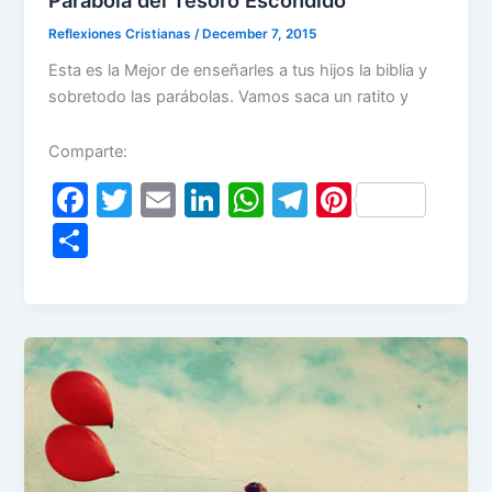
Parábola del Tesoro Escondido
Reflexiones Cristianas
/
December 7, 2015
Esta es la Mejor de enseñarles a tus hijos la biblia y
sobretodo las parábolas. Vamos saca un ratito y
Comparte:
F
T
E
Li
W
T
Pi
a
w
m
n
h
el
nt
S
c
itt
ai
k
at
e
er
h
e
er
l
e
s
gr
e
ar
b
dI
A
a
st
e
o
n
p
m
o
p
k