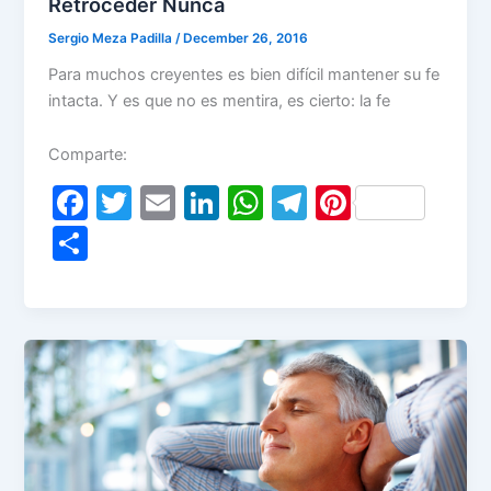
Retroceder Nunca
Sergio Meza Padilla
/
December 26, 2016
Para muchos creyentes es bien difícil mantener su fe
intacta. Y es que no es mentira, es cierto: la fe
Comparte:
F
T
E
Li
W
T
Pi
a
w
m
n
h
el
nt
S
c
itt
ai
k
at
e
er
h
e
er
l
e
s
gr
e
ar
b
dI
A
a
st
e
o
n
p
m
o
p
k