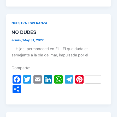
e
er
l
e
s
gr
e
ar
b
dI
A
a
st
e
o
n
p
m
NUESTRA ESPERANZA
o
p
NO DUDES
k
admin
/
May 31, 2022
Hijos, permaneced en El. El que duda es
semejante a la ola del mar, impulsada por el
Comparte:
F
T
E
Li
W
T
Pi
a
w
m
n
h
el
nt
S
c
itt
ai
k
at
e
er
h
e
er
l
e
s
gr
e
ar
b
dI
A
a
st
e