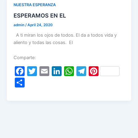
o
n
p
m
NUESTRA ESPERANZA
o
p
ESPERAMOS EN EL
k
admin
/
April 24, 2020
A ti miran los ojos de todos. El da a todos vida y
aliento y todas las cosas. El
Comparte:
F
T
E
Li
W
T
Pi
a
w
m
n
h
el
nt
S
c
itt
ai
k
at
e
er
h
e
er
l
e
s
gr
e
ar
b
dI
A
a
st
e
o
n
p
m
o
p