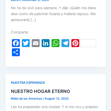
No he de vivir para siempre. Y dije: ¡Quién me diera
alas como de paloma! Volaría y hallaría reposo. Me
apresuraría […]
Comparte:
F
T
E
Li
W
T
Pi
a
w
m
n
h
el
nt
S
c
itt
ai
k
at
e
er
h
e
er
l
e
s
gr
e
ar
b
dI
A
a
st
e
o
n
p
m
NUESTRA ESPERANZA
o
p
NUESTRO HOGAR ETERNO
k
Biblia de las Americas
/
August 13, 2023
Les ha preparado una ciudad. Y si me voy y preparo