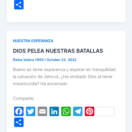
a
w
m
n
h
el
nt
S
c
itt
ai
k
at
e
er
h
e
er
l
e
s
gr
e
ar
b
dI
A
a
st
e
o
n
p
m
NUESTRA ESPERANZA
o
p
DIOS PELEA NUESTRAS BATALLAS
k
Reina Valera 1995
/
October 23, 2022
Bueno es tener esperanza y esperar en tranquilidad
la salvación de Jehová. ¿Ha olvidado Dios el tener
misericordia? Ha encerrado
Comparte:
F
T
E
Li
W
T
Pi
a
w
m
n
h
el
nt
S
c
itt
ai
k
at
e
er
h