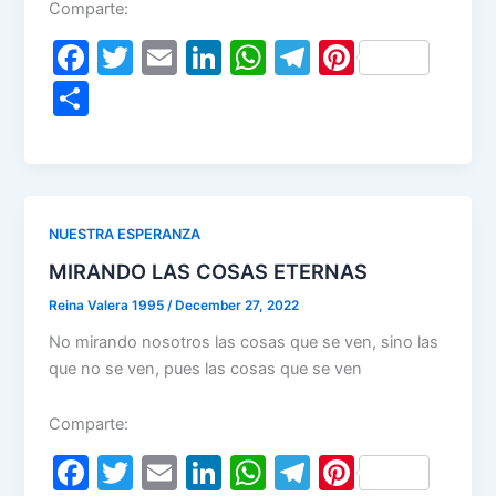
Comparte:
F
T
E
Li
W
T
Pi
a
w
m
n
h
el
nt
S
c
itt
ai
k
at
e
er
h
e
er
l
e
s
gr
e
ar
b
dI
A
a
st
e
o
n
p
m
NUESTRA ESPERANZA
o
p
MIRANDO LAS COSAS ETERNAS
k
Reina Valera 1995
/
December 27, 2022
No mirando nosotros las cosas que se ven, sino las
que no se ven, pues las cosas que se ven
Comparte:
F
T
E
Li
W
T
Pi