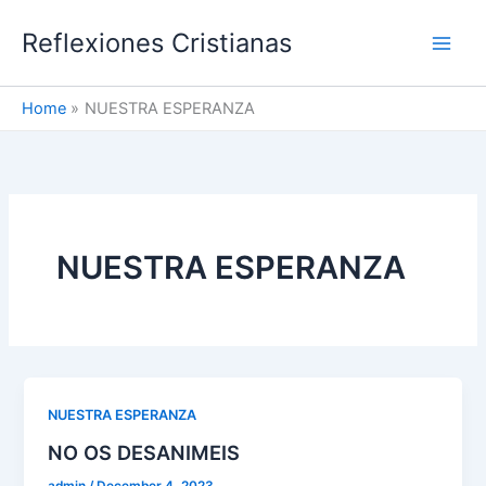
Skip
Reflexiones Cristianas
to
content
Home
NUESTRA ESPERANZA
NUESTRA ESPERANZA
NUESTRA ESPERANZA
NO OS DESANIMEIS
admin
/
December 4, 2023