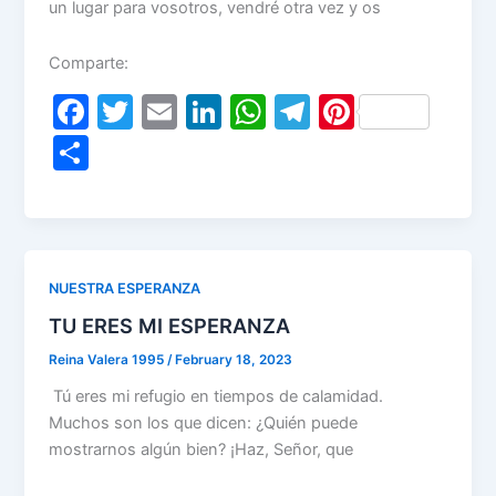
un lugar para vosotros, vendré otra vez y os
Comparte:
F
T
E
Li
W
T
Pi
a
w
m
n
h
el
nt
S
c
itt
ai
k
at
e
er
h
e
er
l
e
s
gr
e
ar
b
dI
A
a
st
e
o
n
p
m
NUESTRA ESPERANZA
o
p
TU ERES MI ESPERANZA
k
Reina Valera 1995
/
February 18, 2023
Tú eres mi refugio en tiempos de calamidad.
Muchos son los que dicen: ¿Quién puede
mostrarnos algún bien? ¡Haz, Señor, que