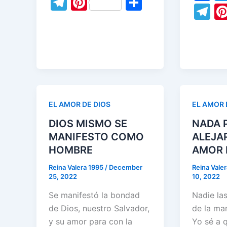
T
Pi
S
a
T
c
itt
ai
k
at
el
nt
h
c
el
e
er
l
e
s
e
er
ar
e
e
b
dI
A
gr
e
e
b
gr
o
n
p
a
st
o
a
o
p
m
o
m
k
k
EL AMOR DE DIOS
EL AMOR 
DIOS MISMO SE
NADA 
MANIFESTO COMO
ALEJA
HOMBRE
AMOR 
Reina Valera 1995
/
December
Reina Vale
25, 2022
10, 2022
Se manifestó la bondad
Nadie la
de Dios, nuestro Salvador,
de la ma
y su amor para con la
Yo sé a q