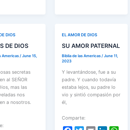
n
p
st
o
p
m
p
k
DE DIOS
EL AMOR DE DIOS
S DE DIOS
SU AMOR PATERNAL
as Americas
/
June 15,
Biblia de las Americas
/
June 11,
2023
as secretas
Y levantándose, fue a su
en al SEÑOR
padre. Y cuando todavía
Dios, mas las
estaba lejos, su padre lo
veladas nos
vio y sintió compasión por
en a nosotros.
él,
Comparte:
e: