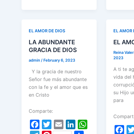
el
nt
h
e
e
e
er
l
e
s
e
er
ar
b
gr
b
dI
A
gr
e
e
o
a
o
n
p
a
st
o
EL AMOR DE DIOS
EL AMOR 
m
o
p
m
k
LA ABUNDANTE
EL AM
k
GRACIA DE DIOS
Reina Vale
2023
admin
/
February 6, 2023
A ti te a
Y la gracia de nuestro
vida del
Señor fue más abundante
corrupció
con la fe y el amor que es
su Hijo 
en Cristo
para
Comparte:
Compart
F
T
E
Li
W
F
a
w
m
n
h