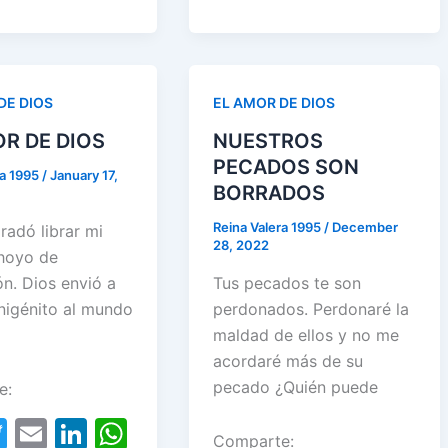
er
l
e
s
o
n
p
er
ar
a
st
dI
A
o
p
e
e
m
n
p
k
st
p
DE DIOS
EL AMOR DE DIOS
OR DE DIOS
NUESTROS
PECADOS SON
ra 1995
/
January 17,
BORRADOS
Reina Valera 1995
/
December
gradó librar mi
28, 2022
 hoyo de
n. Dios envió a
Tus pecados te son
unigénito al mundo
perdonados. Perdonaré la
maldad de ellos y no me
acordaré más de su
pecado ¿Quién puede
e:
T
E
Li
W
Comparte: