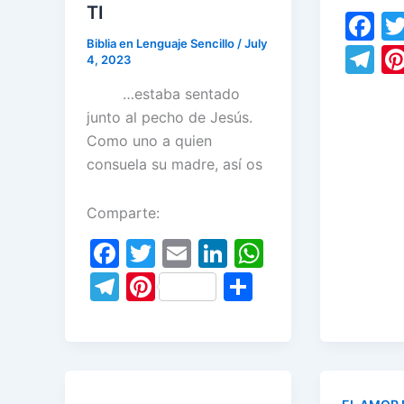
TI
F
Biblia en Lenguaje Sencillo
/
July
a
T
4, 2023
c
el
…estaba sentado
e
e
junto al pecho de Jesús.
b
gr
Como uno a quien
o
consuela su madre, así os
a
o
m
Comparte:
k
F
T
E
Li
W
a
w
m
n
h
T
Pi
S
c
itt
ai
k
at
el
nt
h
e
er
l
e
s
e
er
ar
b
dI
A
gr
e
e
o
n
p
a
st