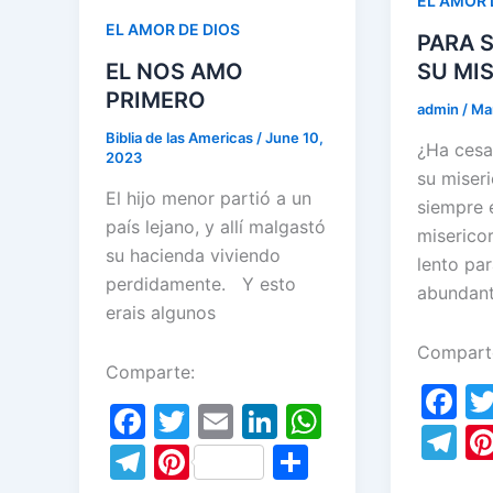
EL AMOR 
o
p
m
EL AMOR DE DIOS
PARA 
k
EL NOS AMO
SU MI
PRIMERO
admin
/
Ma
Biblia de las Americas
/
June 10,
¿Ha cesa
2023
su miser
El hijo menor partió a un
siempre 
país lejano, y allí malgastó
misericor
su hacienda viviendo
lento par
perdidamente. Y esto
abundan
erais algunos
Compart
Comparte:
F
F
T
E
Li
W
a
T
a
w
m
n
h
T
Pi
S
c
el
c
itt
ai
k
at