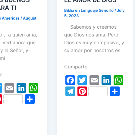
RA TI
Biblia en Lenguaje Sencillo
/
July
5, 2023
as Americas
/
August
Sabemos y creemos
r, a quien ama,
que Dios nos ama. Pero
. Ved ahora que
Dios es muy compasivo, y
y el Señor, y
su amor por nosotros es
 mí
Comparte:
e:
F
T
E
Li
W
T
E
Li
W
a
w
m
n
h
T
Pi
S
w
m
n
h
Pi
S
c
itt
ai
k
at
el
nt
h
itt
ai
k
at
nt
h
e
er
l
e
s
e
er
ar
er
l
e
s
er
ar
b
dI
A
gr
e
e
dI
A
e
e
o
n
p
a
st