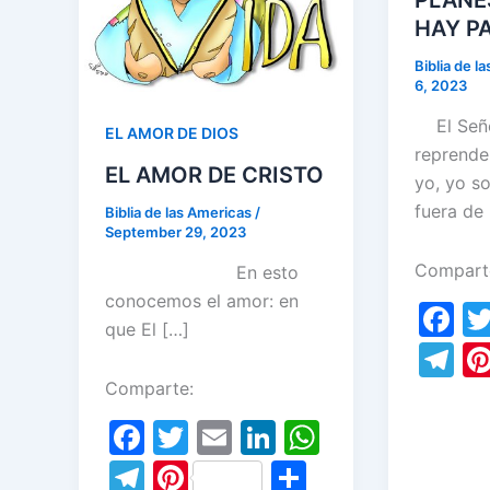
HAY PA
Biblia de l
6, 2023
El Seño
EL AMOR DE DIOS
reprende
EL AMOR DE CRISTO
yo, yo so
fuera de
Biblia de las Americas
/
September 29, 2023
Compart
En esto
conocemos el amor: en
F
que El […]
a
T
c
el
Comparte:
e
e
F
T
E
Li
W
b
gr
a
w
m
n
h
T
Pi
S