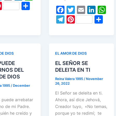
w
m
n
h
Pi
S
F
T
E
Li
W
itt
ai
k
at
nt
h
a
w
m
n
h
T
Pi
S
er
l
e
s
er
ar
c
itt
ai
k
at
el
nt
h
dI
A
e
e
e
er
l
e
s
e
er
ar
n
p
st
b
dI
A
gr
e
e
p
o
n
p
a
st
DE DIOS
EL AMOR DE DIOS
o
p
m
PUEDE
EL SEÑOR SE
k
RNOS DEL
DELEITA EN TI
DE DIOS
Reina Valera 1995
/
November
26, 2022
ra 1995
/
December
El Señor se deleita en ti.
s puede arrebatar
Ahora, así dice Jehová,
no de mi Padre.
Creador tuyo, «No temas,
uién he creído y
porque yo te redimí; te