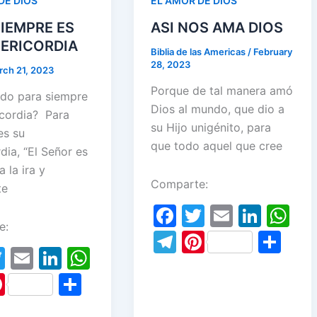
DE DIOS
EL AMOR DE DIOS
SIEMPRE ES
ASI NOS AMA DIOS
SERICORDIA
Biblia de las Americas
/
February
28, 2023
rch 21, 2023
Porque de tal manera amó
do para siempre
Dios al mundo, que dio a
icordia? Para
su Hijo unigénito, para
es su
que todo aquel que cree
dia, “El Señor es
a la ira y
Comparte:
te
F
T
E
Li
W
e:
a
w
m
n
h
T
Pi
S
T
E
Li
W
c
itt
ai
k
at
el
nt
h
w
m
n
h
e
er
l
e
s
Pi
S
e
er
ar
itt
ai
k
at
b
dI
A
nt
h
gr
e
e