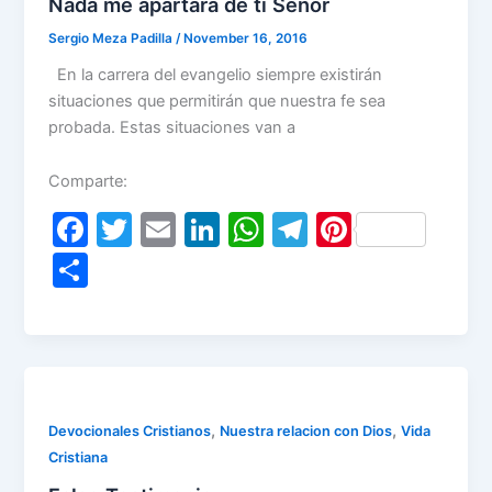
Nada me apartará de ti Señor
Sergio Meza Padilla
/
November 16, 2016
En la carrera del evangelio siempre existirán
situaciones que permitirán que nuestra fe sea
probada. Estas situaciones van a
Comparte:
F
T
E
Li
W
T
Pi
a
w
m
n
h
el
nt
S
c
itt
ai
k
at
e
er
h
e
er
l
e
s
gr
e
ar
b
dI
A
a
st
e
o
n
p
m
o
p
,
,
Devocionales Cristianos
Nuestra relacion con Dios
Vida
Cristiana
k