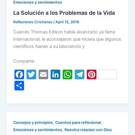
Emociones y sentimientos
La Solución a los Problemas de la Vida
Reflexiones Cristianas
/
April 15, 2016
Cuando Thomas Edison había alcanzado ya fama
internacional, le aconsejaron que hiciera que algunos
científicos fueran a su laboratorio y
Comparte:
F
T
E
Li
W
T
Pi
a
w
m
n
h
el
nt
S
c
itt
ai
k
at
e
er
h
e
er
l
e
s
gr
e
ar
b
dI
A
a
st
e
o
n
p
m
,
,
Consejos y principios
Cuentos para reflexionar
o
p
,
Emociones y sentimientos
Nuestra relacion con Dios