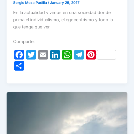
Sergio Meza Padilla
/
January 25, 2017
En la actualidad vivimos en una sociedad donde
prima el individualismo, el egocentrismo y todo lo
que tenga que ver
Comparte:
F
T
E
Li
W
T
Pi
a
w
m
n
h
el
nt
S
c
itt
ai
k
at
e
er
h
e
er
l
e
s
gr
e
ar
b
dI
A
a
st
e
o
n
p
m
o
p
k