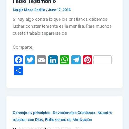
Falso Testimonio
Sergio Meza Padilla
/
June 17, 2016
Si hay algo contra lo que los cristianos debemos
luchar constantemente es la mentira. Para muchos
cuesta trabajo separarse de
Comparte:
F
T
E
Li
W
T
Pi
a
w
m
n
h
el
nt
S
c
itt
ai
k
at
e
er
h
e
er
l
e
s
gr
e
ar
b
dI
A
a
st
e
o
n
p
m
o
p
,
,
Consejos y principios
Devocionales Cristianos
Nuestra
,
relacion con Dios
Reflexiones de Motivación
k