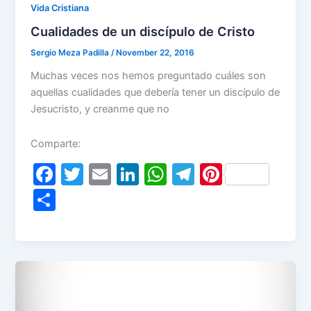
Vida Cristiana
Cualidades de un discípulo de Cristo
Sergio Meza Padilla
/
November 22, 2016
Muchas veces nos hemos preguntado cuáles son
aquellas cualidades que debería tener un discípulo de
Jesucristo, y creanme que no
Comparte:
F
T
E
Li
W
T
Pi
a
w
m
n
h
el
nt
S
c
itt
ai
k
at
e
er
h
e
er
l
e
s
gr
e
ar
b
dI
A
a
st
e
o
n
p
m
o
p