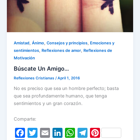
,
,
,
Amistad
Ánimo
Consejos y principios
Emociones y
,
,
sentimientos
Reflexiones de amor
Reflexiones de
Motivación
Búscate Un Amigo…
Reflexiones Cristianas
/
April 1, 2016
No es preciso que sea un hombre perfecto; basta
que sea profundamente humano, que tenga
sentimientos y un gran corazón.
Comparte:
F
T
E
Li
W
T
Pi