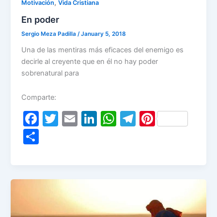
,
Motivación
Vida Cristiana
En poder
Sergio Meza Padilla
/
January 5, 2018
Una de las mentiras más eficaces del enemigo es
decirle al creyente que en él no hay poder
sobrenatural para
Comparte:
F
T
E
Li
W
T
Pi
a
w
m
n
h
el
nt
S
c
itt
ai
k
at
e
er
h
e
er
l
e
s
gr
e
ar
b
dI
A
a
st
e
o
n
p
m
o
p