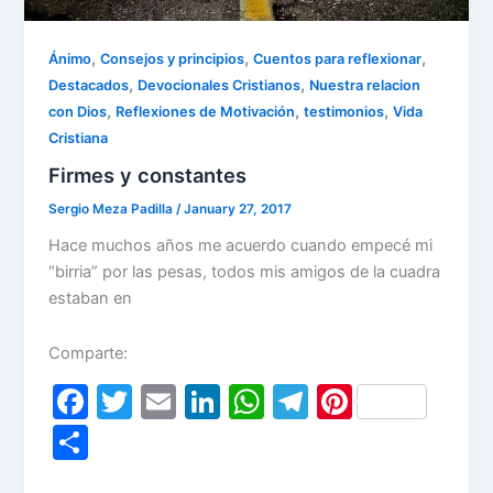
,
,
,
Ánimo
Consejos y principios
Cuentos para reflexionar
,
,
Destacados
Devocionales Cristianos
Nuestra relacion
,
,
,
con Dios
Reflexiones de Motivación
testimonios
Vida
Cristiana
Firmes y constantes
Sergio Meza Padilla
/
January 27, 2017
Hace muchos años me acuerdo cuando empecé mi
“birria” por las pesas, todos mis amigos de la cuadra
estaban en
Comparte:
F
T
E
Li
W
T
Pi
a
w
m
n
h
el
nt
S
c
itt
ai
k
at
e
er
h