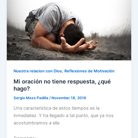
k
,
Nuestra relacion con Dios
Reflexiones de Motivación
Mi oración no tiene respuesta, ¿qué
hago?
Sergio Meza Padilla
/
November 18, 2016
Una característica de estos tiempos es la
inmediatez. Y ha llegado a tal punto, que ya nos
acostumbramos a ella