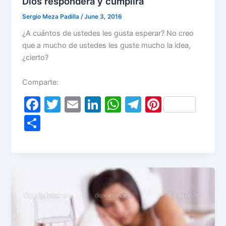
Dios responderá y cumplirá
Sergio Meza Padilla
/
June 3, 2016
¿A cuántos de ustedes les gusta esperar? No creo
que a mucho de ustedes les guste mucho la idea,
¿cierto?
Comparte:
F
T
E
Li
W
T
Pi
a
w
m
n
h
el
nt
S
c
itt
ai
k
at
e
er
h
e
er
l
e
s
gr
e
ar
b
dI
A
a
st
e
o
n
p
m
o
p
k