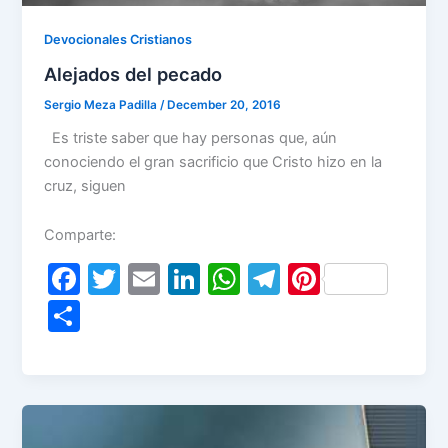
Devocionales Cristianos
Alejados del pecado
Sergio Meza Padilla
/
December 20, 2016
Es triste saber que hay personas que, aún
conociendo el gran sacrificio que Cristo hizo en la
cruz, siguen
Comparte:
F
T
E
Li
W
T
Pi
a
w
m
n
h
el
nt
S
c
itt
ai
k
at
e
er
h
e
er
l
e
s
gr
e
ar
b
dI
A
a
st
e
o
n
p
m