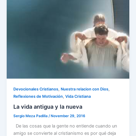
o
p
k
,
,
Devocionales Cristianos
Nuestra relacion con Dios
,
Reflexiones de Motivación
Vida Cristiana
La vida antigua y la nueva
Sergio Meza Padilla
/
November 29, 2016
De las cosas que la gente no entiende cuando un
amigo se convierte al cristianismo es por qué deja