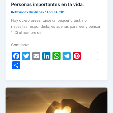
k
Personas importantes en la vida.
Reflexiones Cristianas
/
April 14, 2016
Hoy quiero presentarse un pequeño test; no
necesitas responderlo, es apenas para leer y pensar:
1. Di el nombre de
Comparte:
F
T
E
Li
W
T
Pi
a
w
m
n
h
el
nt
S
c
itt
ai
k
at
e
er
h
e
er
l
e
s
gr
e
ar
b
dI
A
a
st
e
o
n
p
m
o
p
k