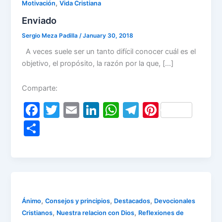
,
Motivación
Vida Cristiana
Enviado
Sergio Meza Padilla
/
January 30, 2018
A veces suele ser un tanto difícil conocer cuál es el
objetivo, el propósito, la razón por la que, […]
Comparte:
F
T
E
Li
W
T
Pi
a
w
m
n
h
el
nt
S
c
itt
ai
k
at
e
er
h
e
er
l
e
s
gr
e
ar
b
dI
A
a
st
e
o
n
p
m
o
p
,
,
,
Ánimo
Consejos y principios
Destacados
Devocionales
,
,
Cristianos
Nuestra relacion con Dios
Reflexiones de
k