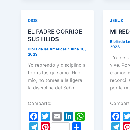
e
b
gr
o
a
DIOS
JESUS
o
m
EL PADRE CORRIGE
MI RE
k
SUS HIJOS
Biblia de l
2023
Biblia de las Americas
/
June 30,
2023
Yo sé qu
Yo reprendo y disciplino a
vive. Po
todos los que amo. Hijo
éramos e
mío, no tomes a la ligera
reconcil
la disciplina del Señor
por la m
Comparte:
Compart
F
T
E
Li
W
F
a
w
m
n
h
a
T
Pi
S
T