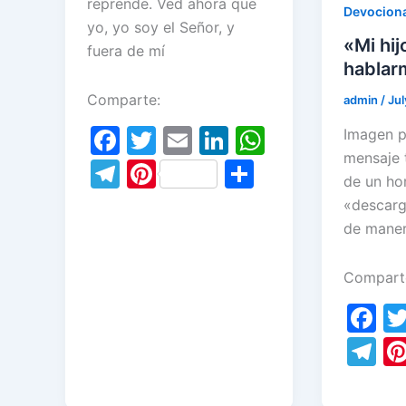
reprende. Ved ahora que
Devociona
yo, yo soy el Señor, y
«Mi hij
fuera de mí
hablar
Comparte:
admin
/
Jul
F
T
E
Li
W
Imagen p
mensaje 
a
w
m
n
h
T
Pi
S
de un ho
c
itt
ai
k
at
el
nt
h
«descarg
e
er
l
e
s
e
er
ar
de maner
b
dI
A
gr
e
e
o
n
p
Compart
a
st
o
p
F
m
k
a
T
c
el
e