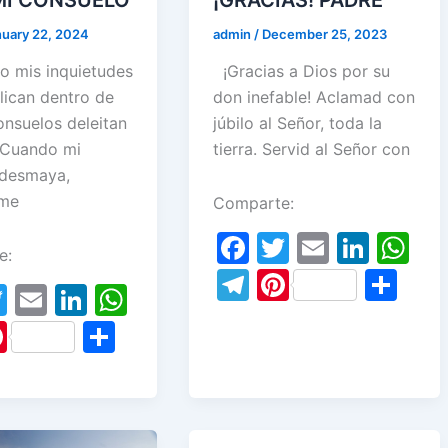
nuary 22, 2024
admin
/
December 25, 2023
mis inquietudes
¡Gracias a Dios por su
lican dentro de
don inefable! Aclamad con
onsuelos deleitan
júbilo al Señor, toda la
 Cuando mi
tierra. Servid al Señor con
 desmaya,
me
Comparte:
F
T
E
Li
W
e:
a
w
m
n
h
T
Pi
S
T
E
Li
W
c
itt
ai
k
at
el
nt
h
w
m
n
h
Pi
S
e
er
l
e
s
e
er
ar
itt
ai
k
at
nt
h
b
dI
A
gr
e
e
er
l
e
s
er
ar
o
n
p
a
st
dI
A
e
e
o
p
m