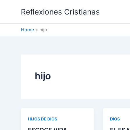
Skip
Reflexiones Cristianas
to
content
Home
hijo
hijo
HIJOS DE DIOS
DIOS
ESCOGE VIDA
EL ES