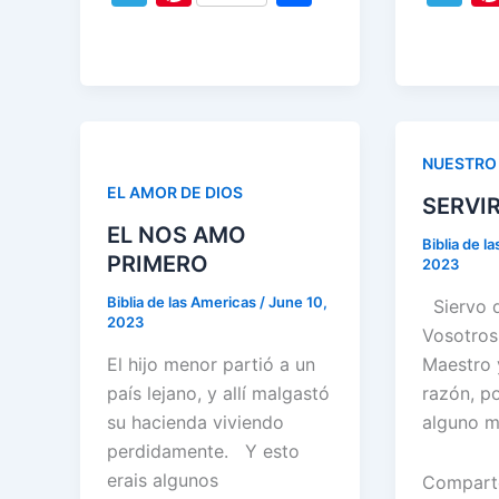
c
itt
ai
k
at
c
el
nt
h
el
e
er
l
e
s
e
e
er
ar
e
b
dI
A
b
gr
e
e
gr
o
n
p
o
a
st
a
o
p
o
m
m
NUESTRO 
k
k
EL AMOR DE DIOS
SERVI
EL NOS AMO
Biblia de l
PRIMERO
2023
Biblia de las Americas
/
June 10,
Siervo d
2023
Vosotros
El hijo menor partió a un
Maestro 
país lejano, y allí malgastó
razón, po
su hacienda viviendo
alguno 
perdidamente. Y esto
erais algunos
Compart