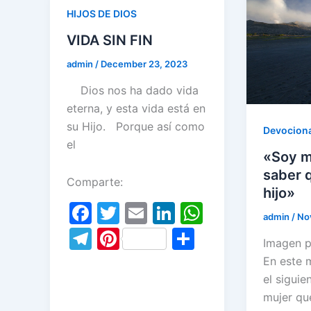
o
a
k
HIJOS DE DIOS
o
m
VIDA SIN FIN
k
admin
/
December 23, 2023
Dios nos ha dado vida
eterna, y esta vida está en
su Hijo. Porque así como
Devociona
el
«Soy m
saber 
Comparte:
hijo»
F
T
E
Li
W
admin
/
No
a
w
m
n
h
T
Pi
S
Imagen p
c
itt
ai
k
at
el
nt
h
En este 
e
er
l
e
s
e
er
ar
el siguie
b
dI
A
mujer qu
gr
e
e