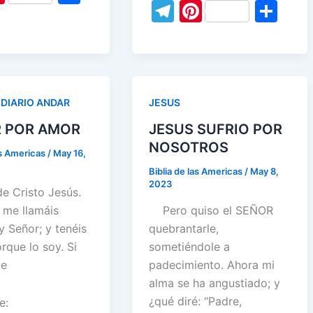
a
w
m
n
h
T
Pi
S
itt
ai
k
at
nt
h
c
itt
ai
k
at
el
nt
h
er
l
e
s
er
ar
e
er
l
e
s
e
er
ar
dI
A
e
e
b
dI
A
gr
e
e
n
p
st
o
n
p
a
st
p
DIARIO ANDAR
JESUS
o
p
m
R POR AMOR
JESUS SUFRIO POR
k
NOSOTROS
as Americas
/
May 16,
Biblia de las Americas
/
May 8,
2023
e Cristo Jesús.
 me llamáis
Pero quiso el SEÑOR
y Señor; y tenéis
quebrantarle,
rque lo soy. Si
sometiéndole a
me
padecimiento. Ahora mi
alma se ha angustiado; y
¿qué diré: “Padre,
e: