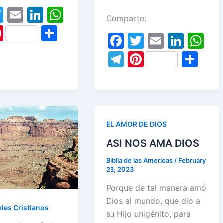
T
E
Li
W
Comparte:
w
m
n
h
Pi
S
F
T
E
Li
W
itt
ai
k
at
nt
h
a
w
m
n
h
T
Pi
S
er
l
e
s
er
ar
c
itt
ai
k
at
el
nt
h
dI
A
e
e
e
er
l
e
s
e
er
ar
n
p
st
b
dI
A
gr
e
e
p
o
n
p
a
st
EL AMOR DE DIOS
o
p
m
ASI NOS AMA DIOS
k
Biblia de las Americas
/
February
28, 2023
Porque de tal manera amó
Dios al mundo, que dio a
les Cristianos
su Hijo unigénito, para