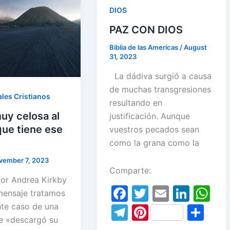
n
p
st
k
DIOS
p
PAZ CON DIOS
Biblia de las Americas
/
August
31, 2023
La dádiva surgió a causa
de muchas transgresiones
les Cristianos
resultando en
uy celosa al
justificación. Aunque
que tiene ese
vuestros pecados sean
como la grana como la
vember 7, 2023
Comparte:
or Andrea Kirkby
F
T
E
Li
W
mensaje tratamos
a
w
m
n
h
nte caso de una
T
Pi
S
e «descargó su
c
itt
ai
k
at
el
nt
h