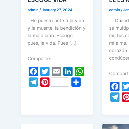
admin
/
January 27, 2024
admin
/
Ja
He puesto ante ti la vida
Cuando 
y la muerte, la bendición y
se multip
la maldición. Escoge,
mí, tus c
pues, la vida. Pues […]
mi alma.
corazón
condúce
Comparte:
F
T
E
Li
W
Compart
a
w
m
n
h
T
Pi
S
F
c
itt
ai
k
at
el
nt
h
a
T
e
er
l
e
s
e
er
ar
c
el
b
dI
A
gr
e
e
e
e
o
n
p
a
st
b
gr
o
p
m