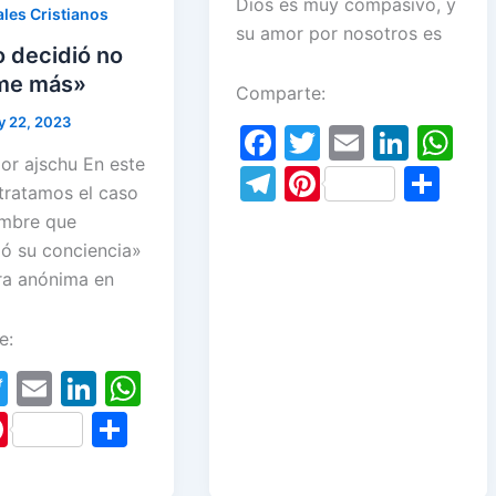
Dios es muy compasivo, y
les Cristianos
su amor por nosotros es
o decidió no
me más»
Comparte:
y 22, 2023
F
T
E
Li
W
or ajschu En este
a
w
m
n
h
T
Pi
S
tratamos el caso
c
itt
ai
k
at
el
nt
h
mbre que
e
er
l
e
s
e
er
ar
ó su conciencia»
b
dI
A
a anónima en
gr
e
e
o
n
p
a
st
e:
o
p
m
T
E
Li
W
k
w
m
n
h
Pi
S
itt
ai
k
at
nt
h
er
l
e
s