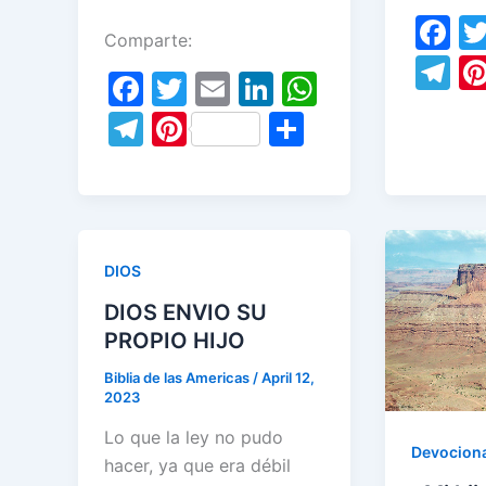
F
Comparte:
a
T
F
T
E
Li
W
c
el
a
w
m
n
h
T
Pi
S
e
e
c
itt
ai
k
at
el
nt
h
b
gr
e
er
l
e
s
e
er
ar
o
a
b
dI
A
gr
e
e
o
m
o
n
p
a
st
k
DIOS
o
p
m
DIOS ENVIO SU
k
PROPIO HIJO
Biblia de las Americas
/
April 12,
2023
Lo que la ley no pudo
Devociona
hacer, ya que era débil