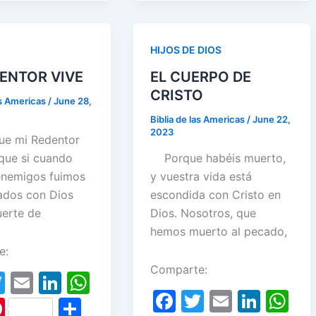
er
ar
dI
A
e
e
n
p
st
HIJOS DE DIOS
p
DENTOR VIVE
EL CUERPO DE
CRISTO
as Americas
/
June 28,
Biblia de las Americas
/
June 22,
2023
e mi Redentor
rque si cuando
Porque habéis muerto,
nemigos fuimos
y vuestra vida está
iados con Dios
escondida con Cristo en
uerte de
Dios. Nosotros, que
hemos muerto al pecado,
e:
Comparte:
T
E
Li
W
F
T
E
Li
W
w
m
n
h
Pi
S