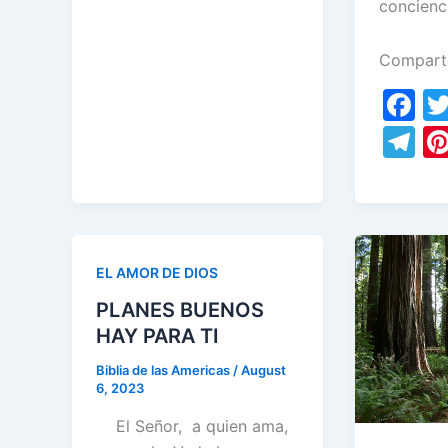
concienc
o
n
p
a
st
o
p
m
Compart
k
F
a
T
c
el
e
e
b
gr
o
a
EL AMOR DE DIOS
o
m
PLANES BUENOS
k
HAY PARA TI
Biblia de las Americas
/
August
6, 2023
El Señor, a quien ama,