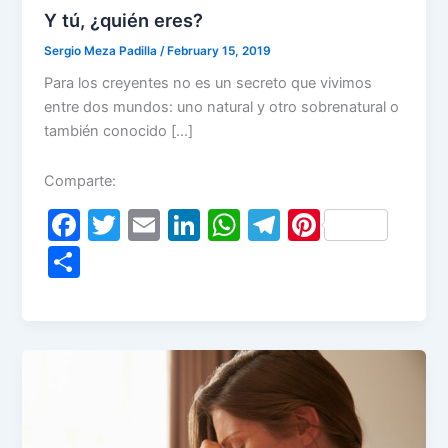
Y tú, ¿quién eres?
Sergio Meza Padilla
/
February 15, 2019
Para los creyentes no es un secreto que vivimos
entre dos mundos: uno natural y otro sobrenatural o
también conocido […]
Comparte:
F
T
E
Li
W
T
Pi
a
w
m
n
h
el
nt
S
c
itt
ai
k
at
e
er
h
e
er
l
e
s
gr
e
ar
b
dI
A
a
st
e
o
n
p
m
o
p