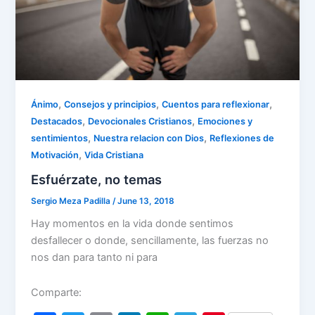
,
,
,
Ánimo
Consejos y principios
Cuentos para reflexionar
,
,
Destacados
Devocionales Cristianos
Emociones y
,
,
sentimientos
Nuestra relacion con Dios
Reflexiones de
,
Motivación
Vida Cristiana
Esfuérzate, no temas
Sergio Meza Padilla
/
June 13, 2018
Hay momentos en la vida donde sentimos
desfallecer o donde, sencillamente, las fuerzas no
nos dan para tanto ni para
Comparte: