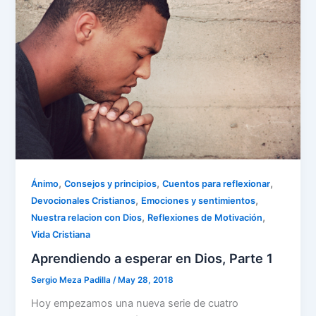
o
p
k
,
,
,
Ánimo
Consejos y principios
Cuentos para reflexionar
,
,
Devocionales Cristianos
Emociones y sentimientos
,
,
Nuestra relacion con Dios
Reflexiones de Motivación
Vida Cristiana
Aprendiendo a esperar en Dios, Parte 1
Sergio Meza Padilla
/
May 28, 2018
Hoy empezamos una nueva serie de cuatro