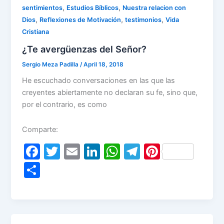
k
,
,
sentimientos
Estudios Bíblicos
Nuestra relacion con
,
,
,
Dios
Reflexiones de Motivación
testimonios
Vida
Cristiana
¿Te avergüenzas del Señor?
Sergio Meza Padilla
/
April 18, 2018
He escuchado conversaciones en las que las
creyentes abiertamente no declaran su fe, sino que,
por el contrario, es como
Comparte:
F
T
E
Li
W
T
Pi
a
w
m
n
h
el
nt
S
c
itt
ai
k
at
e
er
h
e
er
l
e
s
gr
e
ar
b
dI
A
a
st
e