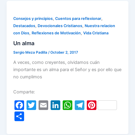
b
dI
A
a
st
e
o
n
p
m
o
p
,
,
Consejos y principios
Cuentos para reflexionar
,
,
Destacados
Devocionales Cristianos
Nuestra relacion
k
,
,
con Dios
Reflexiones de Motivación
Vida Cristiana
Un alma
Sergio Meza Padilla
/
October 2, 2017
A veces, como creyentes, olvidamos cuán
importante es un alma para el Señor y es por ello que
no cumplimos
Comparte:
F
T
E
Li
W
T
Pi
a
w
m
n
h
el
nt
S
c
itt
ai
k
at
e
er
h
e
er
l
e
s
gr
e