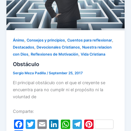
,
,
,
Ánimo
Consejos y principios
Cuentos para reflexionar
,
,
Destacados
Devocionales Cristianos
Nuestra relacion
,
,
con Dios
Reflexiones de Motivación
Vida Cristiana
Obstáculo
Sergio Meza Padilla
/
September 25, 2017
El principal obstáculo con el que el creyente se
encuentra para no cumplir ni el propósito ni la
voluntad de
Comparte:
F
T
E
Li
W
T
Pi