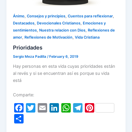
,
,
,
Ánimo
Consejos y principios
Cuentos para reflexionar
,
,
Destacados
Devocionales Cristianos
Emociones y
,
,
sentimientos
Nuestra relacion con Dios
Reflexiones de
,
,
amor
Reflexiones de Motivación
Vida Cristiana
Prioridades
Sergio Meza Padilla
/
February 6, 2019
Hay personas en esta vida cuyas prioridades están
al revés y si se encuentran así es porque su vida
está
Comparte:
F
T
E
Li
W
T
Pi
a
w
m
n
h
el
nt
S
c
itt
ai
k
at
e
er
h