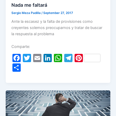
Nada me faltará
Sergio Meza Padilla
/
September 27, 2017
Ante la escasez y la falta de provisiones como
creyentes solemos preocuparnos y tratar de buscar
la respuesta al problema
Comparte:
F
T
E
Li
W
T
Pi
a
w
m
n
h
el
nt
S
c
itt
ai
k
at
e
er
h
e
er
l
e
s
gr
e
ar
b
dI
A
a
st
e
o
n
p
m
o
p
k