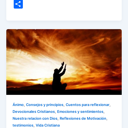
a
w
m
n
h
el
nt
S
c
itt
ai
k
at
e
er
h
e
er
l
e
s
gr
e
ar
b
dI
A
a
st
e
o
n
p
m
o
p
k
,
,
,
Ánimo
Consejos y principios
Cuentos para reflexionar
,
,
Devocionales Cristianos
Emociones y sentimientos
,
,
Nuestra relacion con Dios
Reflexiones de Motivación
,
testimonios
Vida Cristiana