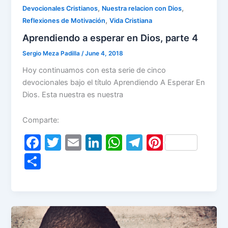
,
,
Devocionales Cristianos
Nuestra relacion con Dios
,
Reflexiones de Motivación
Vida Cristiana
Aprendiendo a esperar en Dios, parte 4
Sergio Meza Padilla
/
June 4, 2018
Hoy continuamos con esta serie de cinco
devocionales bajo el título Aprendiendo A Esperar En
Dios. Esta nuestra es nuestra
Comparte:
F
T
E
Li
W
T
Pi
a
w
m
n
h
el
nt
S
c
itt
ai
k
at
e
er
h
e
er
l
e
s
gr
e
ar
b
dI
A
a
st
e
o
n
p
m