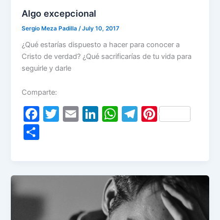
Algo excepcional
Sergio Meza Padilla
/
July 10, 2017
¿Qué estarías dispuesto a hacer para conocer a
Cristo de verdad? ¿Qué sacrificarías de tu vida para
seguirle y darle
Comparte:
F
T
E
Li
W
T
Pi
a
w
m
n
h
el
nt
S
c
itt
ai
k
at
e
er
h
e
er
l
e
s
gr
e
ar
b
dI
A
a
st
e
o
n
p
m
o
p