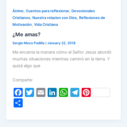
o
n
p
m
o
p
,
,
Ánimo
Cuentos para reflexionar
Devocionales
,
,
Cristianos
Nuestra relacion con Dios
Reflexiones de
k
,
Motivación
Vida Cristiana
¿Me amas?
Sergio Meza Padilla
/
January 22, 2018
Me encanta la manera cómo el Señor Jesús abordó
muchas situaciones mientras caminó en la tierra. Y
quizá algo que
Comparte:
F
T
E
Li
W
T
Pi
a
w
m
n
h
el
nt
S
c
itt
ai
k
at
e
er
h
e
er
l
e
s
gr
e
ar