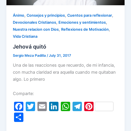
,
,
,
Ánimo
Consejos y principios
Cuentos para reflexionar
,
,
Devocionales Cristianos
Emociones y sentimientos
,
,
Nuestra relacion con Dios
Reflexiones de Motivación
Vida Cristiana
Jehová quitó
Sergio Meza Padilla
/
July 31, 2017
Una de las reacciones que recuerdo, de mi infancia,
con mucha claridad era aquella cuando me quitaban
algo. Lo primero
Comparte:
F
T
E
Li
W
T
Pi
a
w
m
n
h
el
nt
S
c
itt
ai
k
at
e
er
h