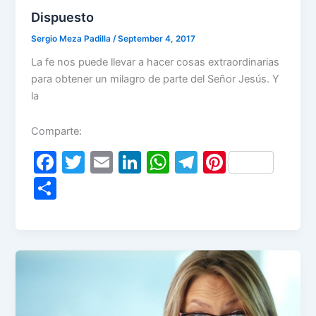
Dispuesto
Sergio Meza Padilla
/
September 4, 2017
La fe nos puede llevar a hacer cosas extraordinarias
para obtener un milagro de parte del Señor Jesús. Y
la
Comparte:
F
T
E
Li
W
T
Pi
a
w
m
n
h
el
nt
S
c
itt
ai
k
at
e
er
h
e
er
l
e
s
gr
e
ar
b
dI
A
a
st
e
o
n
p
m
o
p