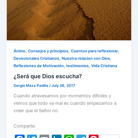
,
,
,
Ánimo
Consejos y principios
Cuentos para reflexionar
,
,
Devocionales Cristianos
Nuestra relacion con Dios
,
,
Reflexiones de Motivación
testimonios
Vida Cristiana
¿Será que Dios escucha?
Sergio Meza Padilla
/
July 26, 2017
Cuando atravesamos por momentos difíciles y
vemos que todo va mal es cuando empezamos a
creer que el Señor no
Comparte: