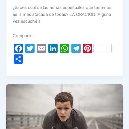
¿Sabes cuál de las armas espirituales que tenemos
es la más atacada de todas? LA ORACIÓN. Alguna
vez escuché a
Comparte:
F
T
E
Li
W
T
Pi
a
w
m
n
h
el
nt
S
c
itt
ai
k
at
e
er
h
e
er
l
e
s
gr
e
ar
b
dI
A
a
st
e
o
n
p
m
o
p
k