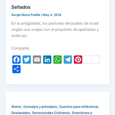
Sellados
Sergio Meza Padilla
/
May 4, 2018
En la antigüedad, los pastores del pueblo de Israel
ungían sus ovejas con el propósito de apartarlas y
evitar así
Comparte:
F
T
E
Li
W
T
Pi
a
w
m
n
h
el
nt
S
c
itt
ai
k
at
e
er
h
e
er
l
e
s
gr
e
ar
b
dI
A
a
st
e
o
n
p
m
o
p
,
,
,
Ánimo
Consejos y principios
Cuentos para reflexionar
,
,
Destacados
Devocionales Cristianos
Emociones y