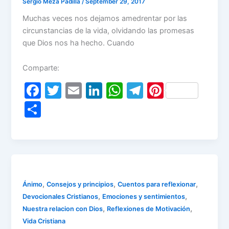
Sergio Meza Padilla
/
September 29, 2017
Muchas veces nos dejamos amedrentar por las
circunstancias de la vida, olvidando las promesas
que Dios nos ha hecho. Cuando
Comparte:
F
T
E
Li
W
T
Pi
a
w
m
n
h
el
nt
S
c
itt
ai
k
at
e
er
h
e
er
l
e
s
gr
e
ar
b
dI
A
a
st
e
o
n
p
m
o
p
,
,
,
Ánimo
Consejos y principios
Cuentos para reflexionar
,
,
Devocionales Cristianos
Emociones y sentimientos
k
,
,
Nuestra relacion con Dios
Reflexiones de Motivación
Vida Cristiana