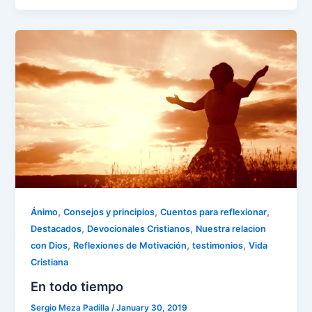
e
er
l
e
s
gr
e
ar
b
dI
A
a
st
e
o
n
p
m
o
p
k
,
,
,
Ánimo
Consejos y principios
Cuentos para reflexionar
,
,
Destacados
Devocionales Cristianos
Nuestra relacion
,
,
,
con Dios
Reflexiones de Motivación
testimonios
Vida
Cristiana
En todo tiempo
Sergio Meza Padilla
/
January 30, 2019