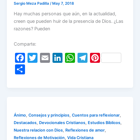
Sergio Meza Padilla
/
May 7, 2018
Hay muchas personas que aún, en la actualidad,
creen que pueden huir de la presencia de Dios. ¿Las
razones? Pueden
Comparte:
F
T
E
Li
W
T
Pi
a
w
m
n
h
el
nt
S
c
itt
ai
k
at
e
er
h
e
er
l
e
s
gr
e
ar
b
dI
A
a
st
e
o
n
p
m
o
p
,
,
,
Ánimo
Consejos y principios
Cuentos para reflexionar
,
,
,
Destacados
Devocionales Cristianos
Estudios Bíblicos
k
,
,
Nuestra relacion con Dios
Reflexiones de amor
,
Reflexiones de Motivación
Vida Cristiana