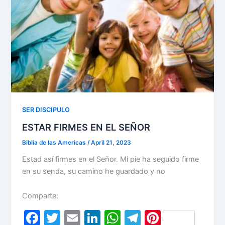
k
SER DISCIPULO
ESTAR FIRMES EN EL SEÑOR
Biblia de las Americas
/
April 21, 2023
Estad así firmes en el Señor. Mi pie ha seguido firme
en su senda, su camino he guardado y no
Comparte:
F
T
E
Li
W
T
Pi