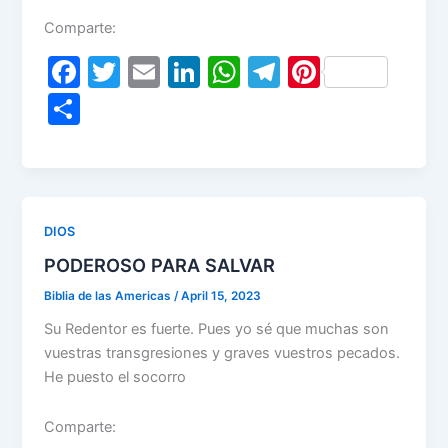
Comparte:
F
T
E
Li
W
T
Pi
a
w
m
n
h
el
nt
S
c
itt
ai
k
at
e
er
h
e
er
l
e
s
gr
e
ar
b
dI
A
a
st
e
o
n
p
m
DIOS
o
p
PODEROSO PARA SALVAR
k
Biblia de las Americas
/
April 15, 2023
Su Redentor es fuerte. Pues yo sé que muchas son
vuestras transgresiones y graves vuestros pecados.
He puesto el socorro
Comparte: