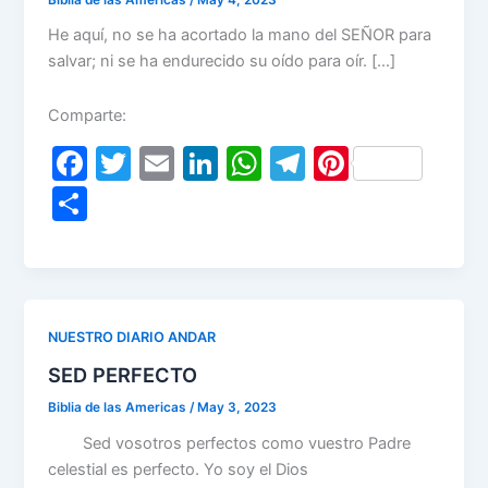
He aquí, no se ha acortado la mano del SEÑOR para
salvar; ni se ha endurecido su oído para oír. […]
Comparte:
F
T
E
Li
W
T
Pi
a
w
m
n
h
el
nt
S
c
itt
ai
k
at
e
er
h
e
er
l
e
s
gr
e
ar
b
dI
A
a
st
e
o
n
p
m
NUESTRO DIARIO ANDAR
o
p
SED PERFECTO
k
Biblia de las Americas
/
May 3, 2023
Sed vosotros perfectos como vuestro Padre
celestial es perfecto. Yo soy el Dios