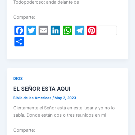
Todopoderoso; anda delante de
Comparte:
F
T
E
Li
W
T
Pi
a
w
m
n
h
el
nt
S
c
itt
ai
k
at
e
er
h
e
er
l
e
s
gr
e
ar
b
dI
A
a
st
e
o
n
p
m
DIOS
o
p
EL SEÑOR ESTA AQUI
k
Biblia de las Americas
/
May 2, 2023
Ciertamente el Señor está en este lugar y yo no lo
sabía. Donde están dos o tres reunidos en mi
Comparte: