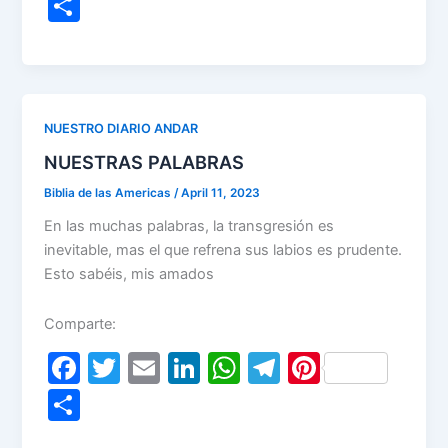
a
w
m
n
h
el
nt
S
c
itt
ai
k
at
e
er
h
e
er
l
e
s
gr
e
ar
b
dI
A
a
st
e
o
n
p
m
NUESTRO DIARIO ANDAR
o
p
NUESTRAS PALABRAS
k
Biblia de las Americas
/
April 11, 2023
En las muchas palabras, la transgresión es
inevitable, mas el que refrena sus labios es prudente.
Esto sabéis, mis amados
Comparte:
F
T
E
Li
W
T
Pi
a
w
m
n
h
el
nt
S
c
itt
ai
k
at
e
er
h