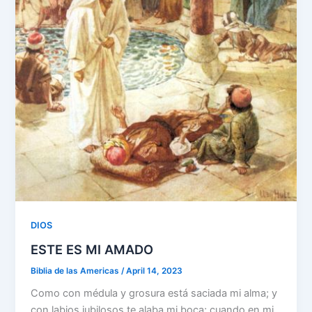
DIOS
ESTE ES MI AMADO
Biblia de las Americas
/
April 14, 2023
Como con médula y grosura está saciada mi alma; y
con labios jubilosos te alaba mi boca; cuando en mi