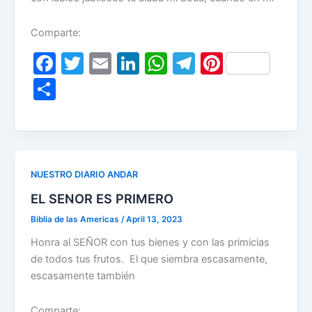
Comparte:
F
T
E
Li
W
T
Pi
a
w
m
n
h
el
nt
S
c
itt
ai
k
at
e
er
h
e
er
l
e
s
gr
e
ar
b
dI
A
a
st
e
o
n
p
m
NUESTRO DIARIO ANDAR
o
p
EL SENOR ES PRIMERO
k
Biblia de las Americas
/
April 13, 2023
Honra al SEÑOR con tus bienes y con las primicias
de todos tus frutos. El que siembra escasamente,
escasamente también
Comparte: