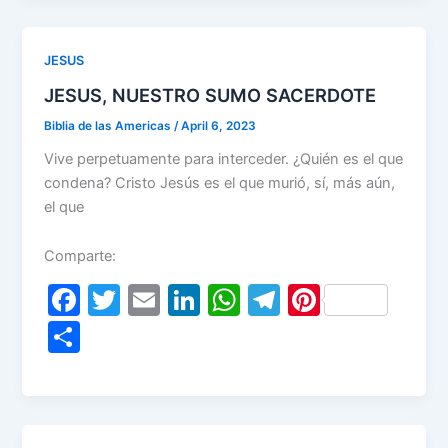
ar
b
dI
A
a
st
e
o
n
p
m
JESUS
o
p
JESUS, NUESTRO SUMO SACERDOTE
k
Biblia de las Americas
/
April 6, 2023
Vive perpetuamente para interceder. ¿Quién es el que
condena? Cristo Jesús es el que murió, sí, más aún,
el que
Comparte:
F
T
E
Li
W
T
Pi
a
w
m
n
h
el
nt
S
c
itt
ai
k
at
e
er
h
e
er
l
e
s
gr
e
ar
b
dI
A
a
st
e