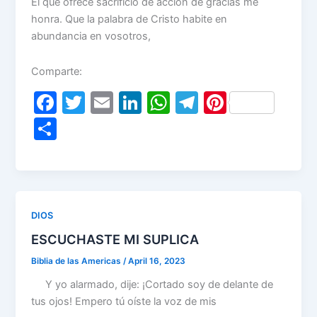
El que ofrece sacrificio de acción de gracias me
honra. Que la palabra de Cristo habite en
abundancia en vosotros,
Comparte:
F
T
E
Li
W
T
Pi
a
w
m
n
h
el
nt
S
c
itt
ai
k
at
e
er
h
e
er
l
e
s
gr
e
ar
b
dI
A
a
st
e
o
n
p
m
DIOS
o
p
ESCUCHASTE MI SUPLICA
k
Biblia de las Americas
/
April 16, 2023
Y yo alarmado, dije: ¡Cortado soy de delante de
tus ojos! Empero tú oíste la voz de mis