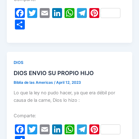
F
T
E
Li
W
T
Pi
a
w
m
n
h
el
nt
S
c
itt
ai
k
at
e
er
h
e
er
l
e
s
gr
e
ar
b
dI
A
a
st
e
o
n
p
m
DIOS
o
p
DIOS ENVIO SU PROPIO HIJO
k
Biblia de las Americas
/
April 12, 2023
Lo que la ley no pudo hacer, ya que era débil por
causa de la carne, Dios lo hizo :
Comparte:
F
T
E
Li
W
T
Pi