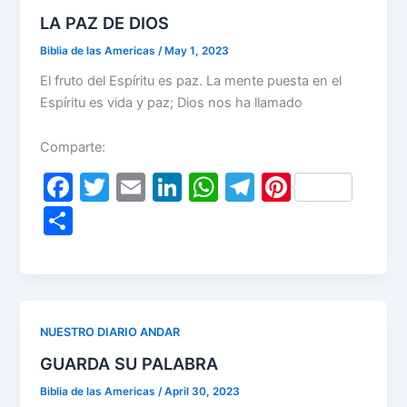
LA PAZ DE DIOS
Biblia de las Americas
/
May 1, 2023
El fruto del Espíritu es paz. La mente puesta en el
Espíritu es vida y paz; Dios nos ha llamado
Comparte:
F
T
E
Li
W
T
Pi
a
w
m
n
h
el
nt
S
c
itt
ai
k
at
e
er
h
e
er
l
e
s
gr
e
ar
b
dI
A
a
st
e
o
n
p
m
NUESTRO DIARIO ANDAR
o
p
GUARDA SU PALABRA
k
Biblia de las Americas
/
April 30, 2023