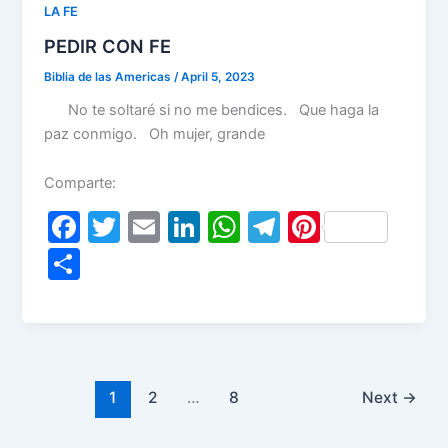
o
n
p
m
LA FE
o
p
PEDIR CON FE
k
Biblia de las Americas
/
April 5, 2023
No te soltaré si no me bendices. Que haga la
paz conmigo. Oh mujer, grande
Comparte:
F
T
E
Li
W
T
Pi
a
w
m
n
h
el
nt
S
c
itt
ai
k
at
e
er
h
e
er
l
e
s
gr
e
ar
b
dI
A
a
st
e
o
n
p
m
1
2
…
8
Next
→
o
p