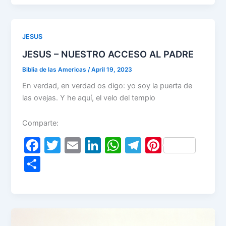
e
er
l
e
s
gr
e
ar
b
dI
A
a
st
e
o
n
p
m
JESUS
o
p
JESUS – NUESTRO ACCESO AL PADRE
k
Biblia de las Americas
/
April 19, 2023
En verdad, en verdad os digo: yo soy la puerta de
las ovejas. Y he aquí, el velo del templo
Comparte:
F
T
E
Li
W
T
Pi
a
w
m
n
h
el
nt
S
c
itt
ai
k
at
e
er
h
e
er
l
e
s
gr
e
ar
b
dI
A
a
st
e
o
n
p
m