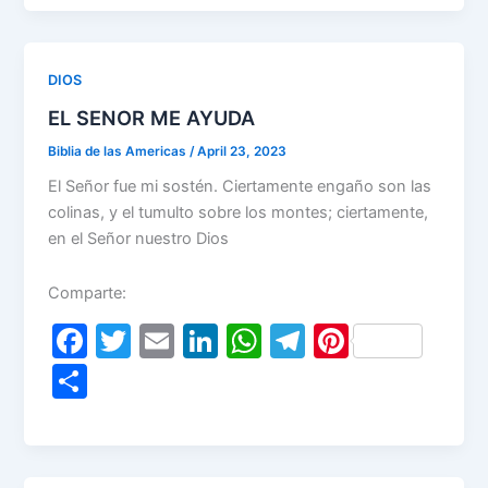
e
er
l
e
s
gr
e
ar
b
dI
A
a
st
e
o
n
p
m
DIOS
o
p
EL SENOR ME AYUDA
k
Biblia de las Americas
/
April 23, 2023
El Señor fue mi sostén. Ciertamente engaño son las
colinas, y el tumulto sobre los montes; ciertamente,
en el Señor nuestro Dios
Comparte:
F
T
E
Li
W
T
Pi
a
w
m
n
h
el
nt
S
c
itt
ai
k
at
e
er
h
e
er
l
e
s
gr
e
ar
b
dI
A
a
st
e