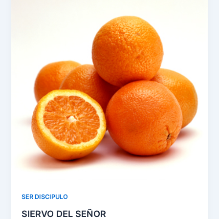
o
p
k
SER DISCIPULO
SIERVO DEL SEÑOR