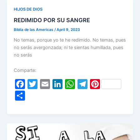
e
o
n
p
m
HIJOS DE DIOS
o
p
REDIMIDO POR SU SANGRE
k
Biblia de las Americas
/
April 9, 2023
No temas, porque yo te he redimido. No temas, pues
no serás avergonzada; ni te sientas humillada, pues
no serás
Comparte:
F
T
E
Li
W
T
Pi
a
w
m
n
h
el
nt
S
c
itt
ai
k
at
e
er
h
e
er
l
e
s
gr
e
ar
b
dI
A
a
st
e
o
n
p
m