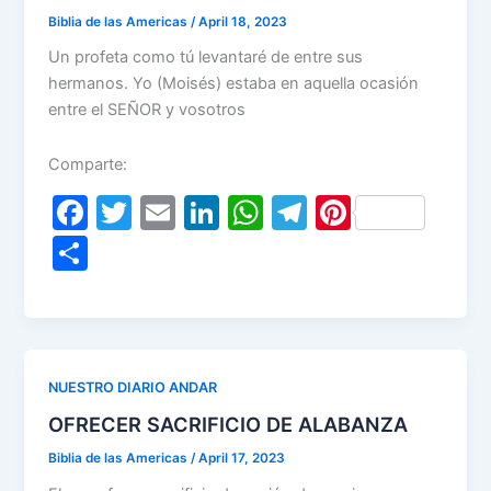
Biblia de las Americas
/
April 18, 2023
Un profeta como tú levantaré de entre sus
hermanos. Yo (Moisés) estaba en aquella ocasión
entre el SEÑOR y vosotros
Comparte:
F
T
E
Li
W
T
Pi
a
w
m
n
h
el
nt
S
c
itt
ai
k
at
e
er
h
e
er
l
e
s
gr
e
ar
b
dI
A
a
st
e
o
n
p
m
NUESTRO DIARIO ANDAR
o
p
OFRECER SACRIFICIO DE ALABANZA
k
Biblia de las Americas
/
April 17, 2023