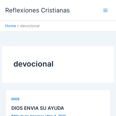
Skip
Reflexiones Cristianas
to
content
Home
devocional
devocional
DIOS
DIOS ENVIA SU AYUDA
Biblia de las Americas
/
May 4, 2023