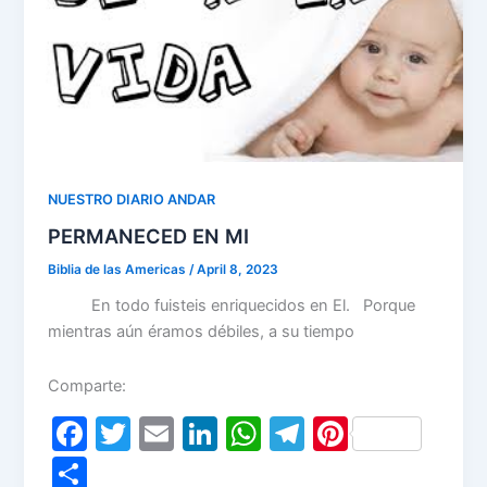
o
p
k
NUESTRO DIARIO ANDAR
PERMANECED EN MI
Biblia de las Americas
/
April 8, 2023
En todo fuisteis enriquecidos en El. Porque
mientras aún éramos débiles, a su tiempo
Comparte:
F
T
E
Li
W
T
Pi
a
w
m
n
h
el
nt
S