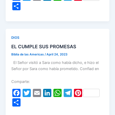
a
w
m
n
h
el
nt
S
c
itt
ai
k
at
e
er
h
e
er
l
e
s
gr
e
ar
b
dI
A
a
st
e
o
n
p
m
DIOS
o
p
EL CUMPLE SUS PROMESAS
k
Biblia de las Americas
/
April 24, 2023
El Señor visitó a Sara como había dicho, e hizo el
Señor por Sara como había prometido. Confiad en
Comparte:
F
T
E
Li
W
T
Pi
a
w
m
n
h
el
nt
S
c
itt
ai
k
at
e
er
h