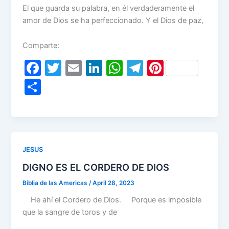
El que guarda su palabra, en él verdaderamente el
amor de Dios se ha perfeccionado. Y el Dios de paz,
Comparte:
F
T
E
Li
W
T
Pi
a
w
m
n
h
el
nt
S
c
itt
ai
k
at
e
er
h
e
er
l
e
s
gr
e
ar
b
dI
A
a
st
e
o
n
p
m
JESUS
o
p
DIGNO ES EL CORDERO DE DIOS
k
Biblia de las Americas
/
April 28, 2023
He ahí el Cordero de Dios. Porque es imposible
que la sangre de toros y de