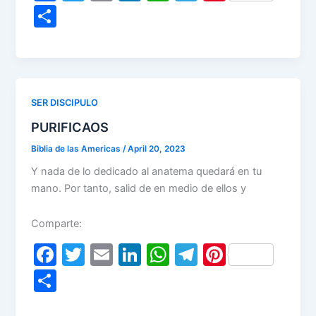
a
w
m
n
h
el
nt
S
c
itt
ai
k
at
e
er
h
e
er
l
e
s
gr
e
ar
b
dI
A
a
st
e
o
n
p
m
SER DISCIPULO
o
p
PURIFICAOS
k
Biblia de las Americas
/
April 20, 2023
Y nada de lo dedicado al anatema quedará en tu
mano. Por tanto, salid de en medio de ellos y
Comparte:
F
T
E
Li
W
T
Pi
a
w
m
n
h
el
nt
S
c
itt
ai
k
at
e
er
h