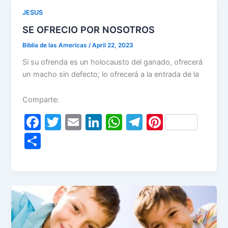
o
n
p
m
JESUS
o
p
SE OFRECIO POR NOSOTROS
k
Biblia de las Americas
/
April 22, 2023
Si su ofrenda es un holocausto del ganado, ofrecerá
un macho sin defecto; lo ofrecerá a la entrada de la
Comparte:
F
T
E
Li
W
T
Pi
a
w
m
n
h
el
nt
S
c
itt
ai
k
at
e
er
h
e
er
l
e
s
gr
e
ar
b
dI
A
a
st
e
o
n
p
m
o
p