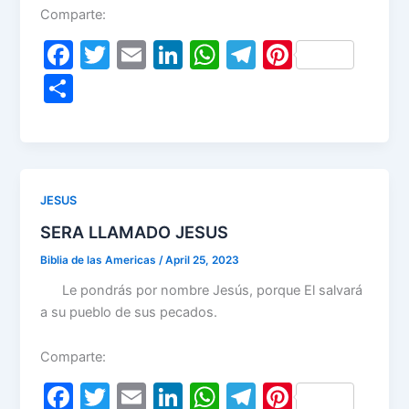
Comparte:
F
T
E
Li
W
T
Pi
a
w
m
n
h
el
nt
S
c
itt
ai
k
at
e
er
h
e
er
l
e
s
gr
e
ar
b
dI
A
a
st
e
o
n
p
m
JESUS
o
p
SERA LLAMADO JESUS
k
Biblia de las Americas
/
April 25, 2023
Le pondrás por nombre Jesús, porque El salvará
a su pueblo de sus pecados.
Comparte:
F
T
E
Li
W
T
Pi