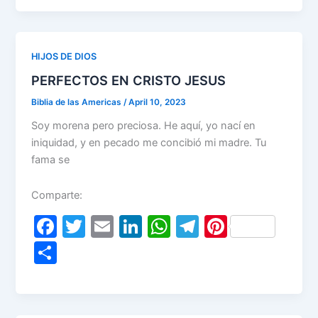
e
er
l
e
s
gr
e
ar
b
dI
A
a
st
e
o
n
p
m
HIJOS DE DIOS
o
p
PERFECTOS EN CRISTO JESUS
k
Biblia de las Americas
/
April 10, 2023
Soy morena pero preciosa. He aquí, yo nací en
iniquidad, y en pecado me concibió mi madre. Tu
fama se
Comparte:
F
T
E
Li
W
T
Pi
a
w
m
n
h
el
nt
S
c
itt
ai
k
at
e
er
h
e
er
l
e
s
gr
e
ar
b
dI
A
a
st