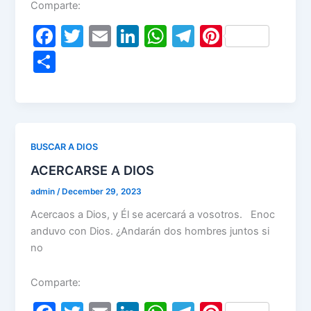
Comparte:
F
T
E
Li
W
T
Pi
a
w
m
n
h
el
nt
S
c
itt
ai
k
at
e
er
h
e
er
l
e
s
gr
e
ar
b
dI
A
a
st
e
o
n
p
m
BUSCAR A DIOS
o
p
ACERCARSE A DIOS
k
admin
/
December 29, 2023
Acercaos a Dios, y Él se acercará a vosotros. Enoc
anduvo con Dios. ¿Andarán dos hombres juntos si
no
Comparte: