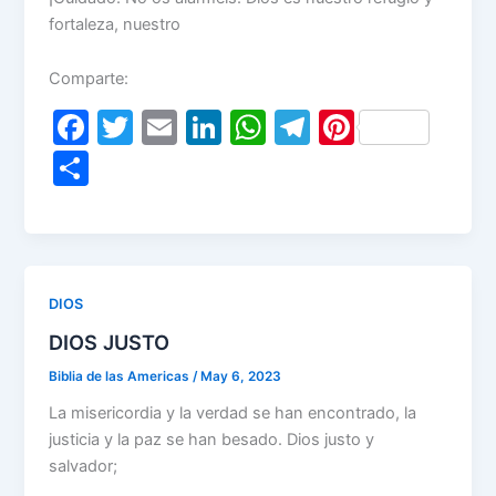
fortaleza, nuestro
Comparte:
F
T
E
Li
W
T
Pi
a
w
m
n
h
el
nt
S
c
itt
ai
k
at
e
er
h
e
er
l
e
s
gr
e
ar
b
dI
A
a
st
e
o
n
p
m
DIOS
o
p
DIOS JUSTO
k
Biblia de las Americas
/
May 6, 2023
La misericordia y la verdad se han encontrado, la
justicia y la paz se han besado. Dios justo y
salvador;