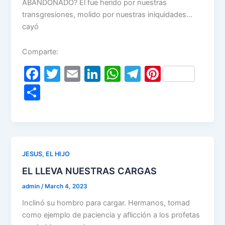
ABANDONADO? El fue herido por nuestras
transgresiones, molido por nuestras iniquidades…
cayó
Comparte:
F
T
E
Li
W
T
Pi
a
w
m
n
h
el
nt
S
c
itt
ai
k
at
e
er
h
e
er
l
e
s
gr
e
ar
b
dI
A
a
st
e
o
n
p
m
JESUS, EL HIJO
o
p
EL LLEVA NUESTRAS CARGAS
k
admin
/
March 4, 2023
Inclinó su hombro para cargar. Hermanos, tomad
como ejemplo de paciencia y aflicción a los profetas