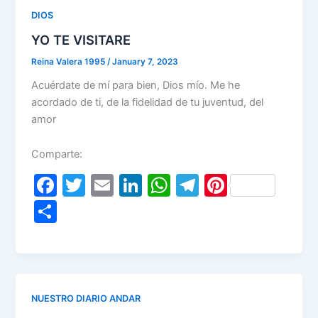
DIOS
YO TE VISITARE
Reina Valera 1995
/
January 7, 2023
Acuérdate de mí para bien, Dios mío. Me he
acordado de ti, de la fidelidad de tu juventud, del
amor
Comparte:
F
T
E
Li
W
T
Pi
a
w
m
n
h
el
nt
S
c
itt
ai
k
at
e
er
h
e
er
l
e
s
gr
e
ar
b
dI
A
a
st
e
o
n
p
m
NUESTRO DIARIO ANDAR