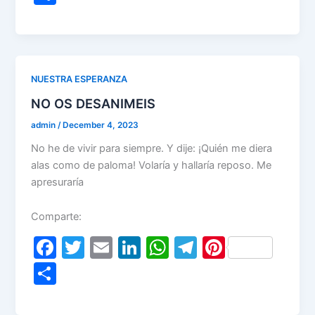
c
itt
ai
k
at
e
er
h
e
er
l
e
s
gr
e
ar
b
dI
A
a
st
e
o
n
p
m
NUESTRA ESPERANZA
o
p
NO OS DESANIMEIS
k
admin
/
December 4, 2023
No he de vivir para siempre. Y dije: ¡Quién me diera
alas como de paloma! Volaría y hallaría reposo. Me
apresuraría
Comparte:
F
T
E
Li
W
T
Pi
a
w
m
n
h
el
nt
S
c
itt
ai
k
at
e
er
h
e
er
l
e
s
gr
e