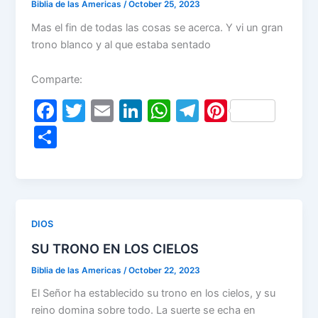
k
Biblia de las Americas
/
October 25, 2023
Mas el fin de todas las cosas se acerca. Y vi un gran
trono blanco y al que estaba sentado
Comparte:
F
T
E
Li
W
T
Pi
a
w
m
n
h
el
nt
S
c
itt
ai
k
at
e
er
h
e
er
l
e
s
gr
e
ar
b
dI
A
a
st
e
o
n
p
m
DIOS
o
p
SU TRONO EN LOS CIELOS
k
Biblia de las Americas
/
October 22, 2023
El Señor ha establecido su trono en los cielos, y su
reino domina sobre todo. La suerte se echa en