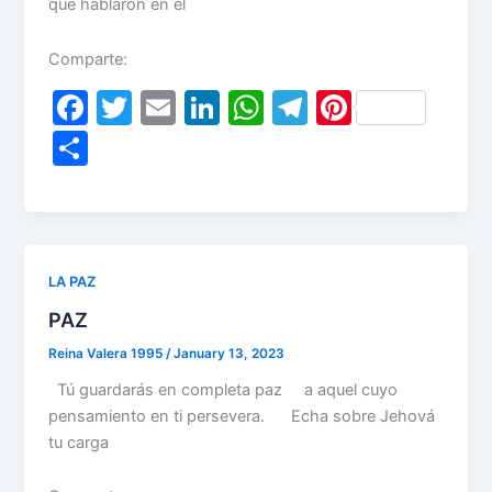
que hablaron en el
Comparte:
F
T
E
Li
W
T
Pi
a
w
m
n
h
el
nt
S
c
itt
ai
k
at
e
er
h
e
er
l
e
s
gr
e
ar
b
dI
A
a
st
e
o
n
p
m
LA PAZ
o
p
PAZ
k
Reina Valera 1995
/
January 13, 2023
Tú guardarás en completa paz a aquel cuyo
pensamiento en ti persevera. Echa sobre Jehová
tu carga