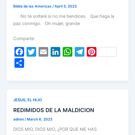
k
Biblia de las Americas
/
April 5, 2023
No te soltaré si no me bendices. Que haga la
paz conmigo. Oh mujer, grande
Comparte:
F
T
E
Li
W
T
Pi
a
w
m
n
h
el
nt
S
c
itt
ai
k
at
e
er
h
e
er
l
e
s
gr
e
ar
b
dI
A
a
st
e
o
n
p
m
JESUS, EL HIJO
o
p
REDIMIDOS DE LA MALDICION
k
admin
/
March 6, 2023
DIOS MIO, DIOS MIO, ¿POR QUE ME HAS