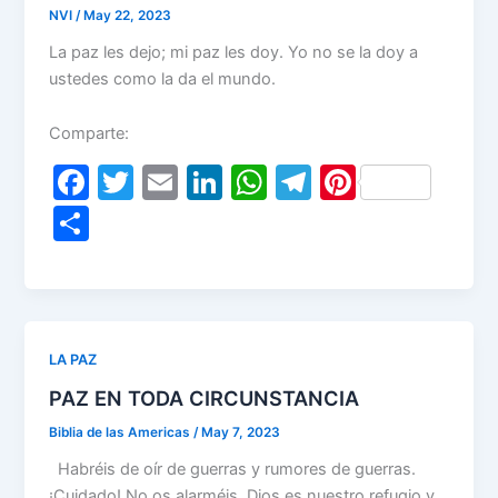
k
NVI
/
May 22, 2023
La paz les dejo; mi paz les doy. Yo no se la doy a
ustedes como la da el mundo.
Comparte:
F
T
E
Li
W
T
Pi
a
w
m
n
h
el
nt
S
c
itt
ai
k
at
e
er
h
e
er
l
e
s
gr
e
ar
b
dI
A
a
st
e
o
n
p
m
LA PAZ
o
p
PAZ EN TODA CIRCUNSTANCIA
k
Biblia de las Americas
/
May 7, 2023
Habréis de oír de guerras y rumores de guerras.
¡Cuidado! No os alarméis. Dios es nuestro refugio y