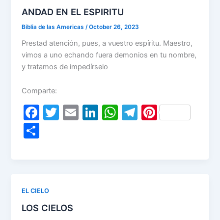
k
ANDAD EN EL ESPIRITU
Biblia de las Americas
/
October 26, 2023
Prestad atención, pues, a vuestro espíritu. Maestro,
vimos a uno echando fuera demonios en tu nombre,
y tratamos de impedírselo
Comparte:
F
T
E
Li
W
T
Pi
a
w
m
n
h
el
nt
S
c
itt
ai
k
at
e
er
h
e
er
l
e
s
gr
e
ar
b
dI
A
a
st
e
o
n
p
m
EL CIELO
o
p
LOS CIELOS