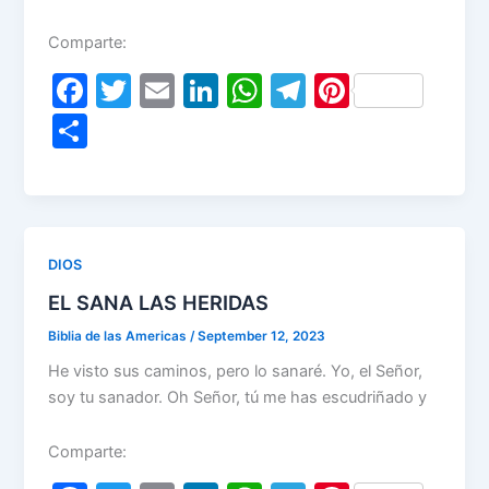
Comparte:
F
T
E
Li
W
T
Pi
a
w
m
n
h
el
nt
S
c
itt
ai
k
at
e
er
h
e
er
l
e
s
gr
e
ar
b
dI
A
a
st
e
o
n
p
m
DIOS
o
p
EL SANA LAS HERIDAS
k
Biblia de las Americas
/
September 12, 2023
He visto sus caminos, pero lo sanaré. Yo, el Señor,
soy tu sanador. Oh Señor, tú me has escudriñado y
Comparte: