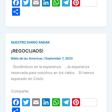
F
T
E
Li
W
T
Pi
a
w
m
n
h
el
nt
S
c
itt
ai
k
at
e
er
h
e
er
l
e
s
gr
e
ar
b
dI
A
a
st
e
o
n
p
m
NUESTRO DIARIO ANDAR
o
p
¡REGOCIJAOS!
k
Biblia de las Americas
/
September 7, 2023
Gozándoos en la esperanza. …la esperanza
reservada para vosotros en los cielos. Si hemos
esperado en Cristo
Comparte:
F
T
E
Li
W
T
Pi
a
w
m
n
h
el
nt
S