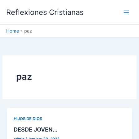
Skip
Reflexiones Cristianas
to
content
Home
paz
paz
HIJOS DE DIOS
DESDE JOVEN…
admin
/
January 30, 2024