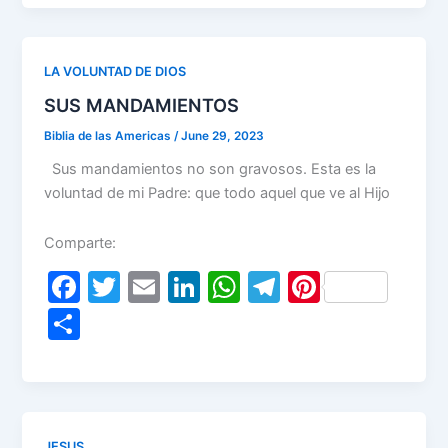
e
er
l
e
s
gr
e
ar
b
dI
A
a
st
e
o
n
p
m
LA VOLUNTAD DE DIOS
o
p
SUS MANDAMIENTOS
k
Biblia de las Americas
/
June 29, 2023
Sus mandamientos no son gravosos. Esta es la
voluntad de mi Padre: que todo aquel que ve al Hijo
Comparte:
F
T
E
Li
W
T
Pi
a
w
m
n
h
el
nt
S
c
itt
ai
k
at
e
er
h
e
er
l
e
s
gr
e
ar
b
dI
A
a
st
e
o
n
p
m
JESUS