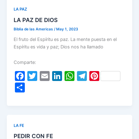
LA PAZ
LA PAZ DE DIOS
Biblia de las Americas
/
May 1, 2023
El fruto del Espíritu es paz. La mente puesta en el
Espíritu es vida y paz; Dios nos ha llamado
Comparte:
F
T
E
Li
W
T
Pi
a
w
m
n
h
el
nt
S
c
itt
ai
k
at
e
er
h
e
er
l
e
s
gr
e
ar
b
dI
A
a
st
e
o
n
p
m
LA FE
o
p
PEDIR CON FE