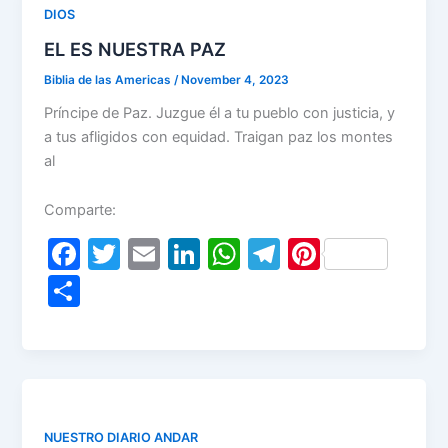
o
n
p
m
DIOS
o
p
EL ES NUESTRA PAZ
k
Biblia de las Americas
/
November 4, 2023
Príncipe de Paz. Juzgue él a tu pueblo con justicia, y
a tus afligidos con equidad. Traigan paz los montes
al
Comparte:
F
T
E
Li
W
T
Pi
a
w
m
n
h
el
nt
S
c
itt
ai
k
at
e
er
h
e
er
l
e
s
gr
e
ar
b
dI
A
a
st
e
o
n
p
m
o
p
NUESTRO DIARIO ANDAR