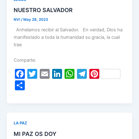
o
p
NUESTRO SALVADOR
k
NVI
/
May 28, 2023
Anhelamos recibir al Salvador. En verdad, Dios ha
manifestado a toda la humanidad su gracia, la cual
trae
Comparte:
F
T
E
Li
W
T
Pi
a
w
m
n
h
el
nt
S
c
itt
ai
k
at
e
er
h
e
er
l
e
s
gr
e
ar
b
dI
A
a
st
e
o
n
p
m
LA PAZ
o
p
MI PAZ OS DOY