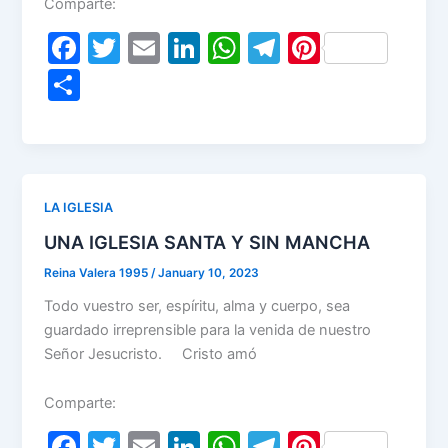
Comparte:
F
T
E
Li
W
T
Pi
a
w
m
n
h
el
nt
S
c
itt
ai
k
at
e
er
h
e
er
l
e
s
gr
e
ar
b
dI
A
a
st
e
o
n
p
m
LA IGLESIA
o
p
UNA IGLESIA SANTA Y SIN MANCHA
k
Reina Valera 1995
/
January 10, 2023
Todo vuestro ser, espíritu, alma y cuerpo, sea
guardado irreprensible para la venida de nuestro
Señor Jesucristo. Cristo amó
Comparte:
F
T
E
Li
W
T
Pi