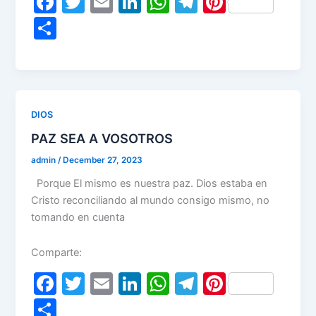
F
T
E
Li
W
T
Pi
a
w
m
n
h
el
nt
S
c
itt
ai
k
at
e
er
h
e
er
l
e
s
gr
e
ar
b
dI
A
a
st
e
o
n
p
m
DIOS
o
p
PAZ SEA A VOSOTROS
k
admin
/
December 27, 2023
Porque El mismo es nuestra paz. Dios estaba en
Cristo reconciliando al mundo consigo mismo, no
tomando en cuenta
Comparte:
F
T
E
Li
W
T
Pi
a
w
m
n
h
el
nt
S