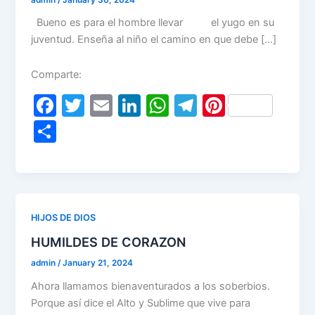
Bueno es para el hombre llevar el yugo en su
juventud. Enseña al niño el camino en que debe […]
Comparte:
F
T
E
Li
W
T
Pi
a
w
m
n
h
el
nt
S
c
itt
ai
k
at
e
er
h
e
er
l
e
s
gr
e
ar
b
dI
A
a
st
e
o
n
p
m
HIJOS DE DIOS
o
p
HUMILDES DE CORAZON
k
admin
/
January 21, 2024
Ahora llamamos bienaventurados a los soberbios.
Porque así dice el Alto y Sublime que vive para