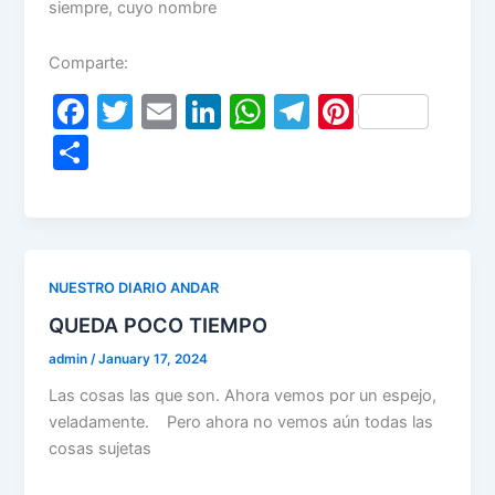
siempre, cuyo nombre
Comparte:
F
T
E
Li
W
T
Pi
a
w
m
n
h
el
nt
S
c
itt
ai
k
at
e
er
h
e
er
l
e
s
gr
e
ar
b
dI
A
a
st
e
o
n
p
m
NUESTRO DIARIO ANDAR
o
p
QUEDA POCO TIEMPO
k
admin
/
January 17, 2024
Las cosas las que son. Ahora vemos por un espejo,
veladamente. Pero ahora no vemos aún todas las
cosas sujetas