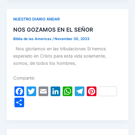
ar
b
dI
A
a
st
e
o
n
p
m
NUESTRO DIARIO ANDAR
o
p
NOS GOZAMOS EN EL SEÑOR
k
Biblia de las Americas
/
November 30, 2023
Nos gloriamos en las tribulaciones Si hemos
esperado en Cristo para esta vida solamente,
somos, de todos los hombres,
Comparte:
F
T
E
Li
W
T
Pi
a
w
m
n
h
el
nt
S
c
itt
ai
k
at
e
er
h
e
er
l
e
s
gr
e
ar
b
dI
A
a
st
e