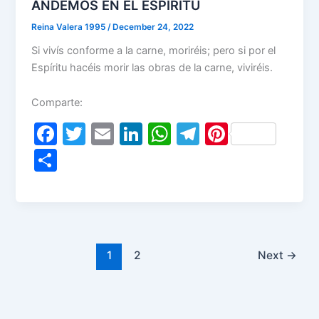
o
p
ANDEMOS EN EL ESPIRITU
k
Reina Valera 1995
/
December 24, 2022
Si vivís conforme a la carne, moriréis; pero si por el
Espíritu hacéis morir las obras de la carne, viviréis.
Comparte:
F
T
E
Li
W
T
Pi
a
w
m
n
h
el
nt
S
c
itt
ai
k
at
e
er
h
e
er
l
e
s
gr
e
ar
b
dI
A
a
st
e
o
n
p
m
1
2
Next
→
o
p
k