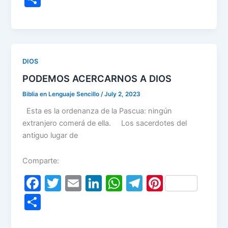
c
itt
ai
k
at
e
er
h
e
er
l
e
s
gr
e
ar
b
dI
A
a
st
e
o
n
p
m
DIOS
o
p
PODEMOS ACERCARNOS A DIOS
k
Biblia en Lenguaje Sencillo
/
July 2, 2023
Esta es la ordenanza de la Pascua: ningún
extranjero comerá de ella. Los sacerdotes del
antiguo lugar de
Comparte:
F
T
E
Li
W
T
Pi
a
w
m
n
h
el
nt
S
c
itt
ai
k
at
e
er
h