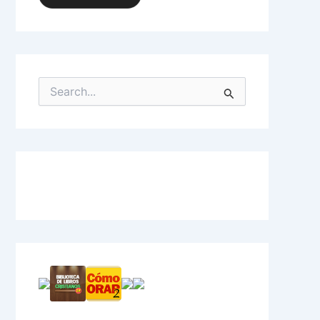
S
e
a
r
c
h
f
o
r
: