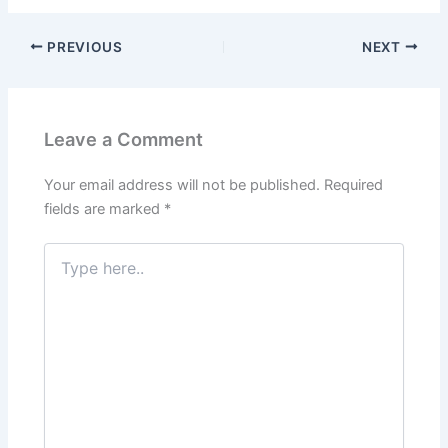
a
w
m
n
h
el
nt
h
c
itt
ai
k
at
e
er
ar
PREVIOUS
NEXT
e
er
l
e
s
gr
e
e
b
dI
A
a
st
o
n
p
m
Leave a Comment
o
p
k
Your email address will not be published.
Required
fields are marked
*
Type
here..