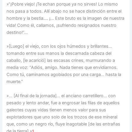
»“¡Pobre viejo! ¡Te echan porque ya no sirves! Lo mismo
nos pasa a todos. Allí abajo no se hace distinción entre el
hombre y la bestia…. ¡… Este bruto es la imagen de nuestra
vida! Como él, callamos, ¡sufriendo resignados nuestro
destino!”…
»[Luego] el viejo, con los ojos húmedos y brillantes…
tomando entre sus manos la descarnada cabeza del
caballo, [le acarició] las escasas crines, murmurando a
media voz: “Adiós, amigo. Nada tienes que envidiarnos.
Como tú, caminamos agobiados por una carga… hasta la
muerte.”
»… [Al final de la jornada]… el anciano carretillero… con
pesado y lento andar, fue a engrosar las filas de aquellos
galeotes cuyas vidas tienen menos valor para sus
explotadores que uno solo de los trozos de ese mineral
que, como un negro río, fluye inagotable [de las entrañas
de la tierra].»
1