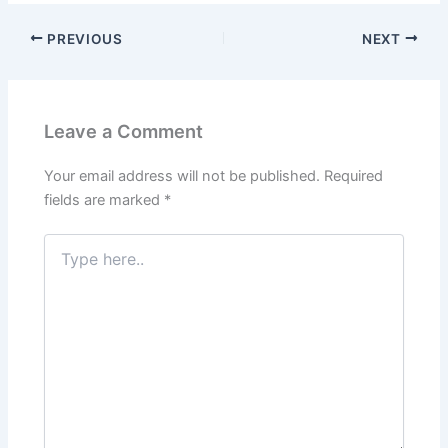
c
itt
ai
k
at
e
er
ar
PREVIOUS
NEXT
e
er
l
e
s
gr
e
e
b
dI
A
a
st
o
n
p
m
Leave a Comment
o
p
k
Your email address will not be published.
Required
fields are marked
*
Type
here..