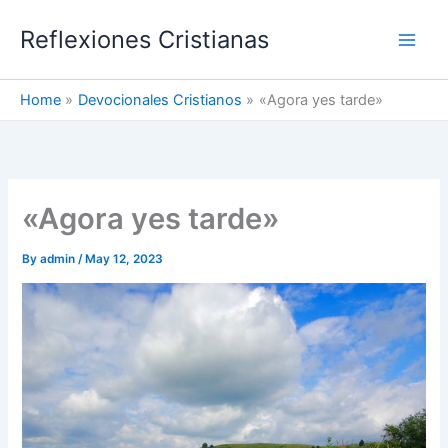
Skip
Reflexiones Cristianas
to
content
Home
Devocionales Cristianos
«Agora yes tarde»
«Agora yes tarde»
By
admin
/
May 12, 2023