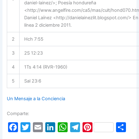
daniel-lainez/>; Poesía hondureña
<http://www.angelfire.com/ca5/mas/cult/hond070.htm
Daniel Laínez <http://danielainezlit.blogspot.com/> En
línea 2 diciembre 2011.
2
Hch 7:55
3
2S 12:23
4
1Ts 4:14 (RVR-1960)
5
Sal 23:6
Un Mensaje a la Conciencia
Comparte:
F
T
E
Li
W
T
Pi
S
a
w
m
n
h
el
nt
h