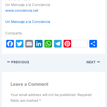
Un Mensaje a la Conciencia
www.conciencia.net
Un Mensaje a la Conciencia
Comparte:
F
T
E
Li
W
T
Pi
S
a
w
m
n
h
el
nt
h
c
itt
ai
k
at
e
er
ar
PREVIOUS
NEXT
e
er
l
e
s
gr
e
e
b
dI
A
a
st
o
n
p
m
Leave a Comment
o
p
k
Your email address will not be published.
Required
fields are marked
*