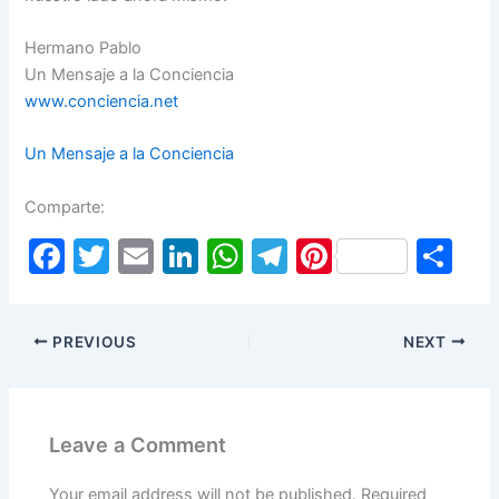
Hermano Pablo
Un Mensaje a la Conciencia
www.conciencia.net
Un Mensaje a la Conciencia
Comparte:
F
T
E
Li
W
T
Pi
S
a
w
m
n
h
el
nt
h
c
itt
ai
k
at
e
er
ar
PREVIOUS
NEXT
e
er
l
e
s
gr
e
e
b
dI
A
a
st
o
n
p
m
Leave a Comment
o
p
Your email address will not be published.
Required