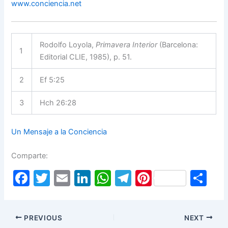
www.conciencia.net
Rodolfo Loyola,
Primavera Interior
(Barcelona:
1
Editorial CLIE, 1985), p. 51.
2
Ef 5:25
3
Hch 26:28
Un Mensaje a la Conciencia
Comparte:
F
T
E
Li
W
T
Pi
S
a
w
m
n
h
el
nt
h
c
itt
ai
k
at
e
er
ar
PREVIOUS
NEXT
e
er
l
e
s
gr
e
e