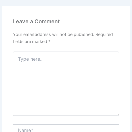
b
dI
A
a
st
o
n
p
m
Leave a Comment
o
p
k
Your email address will not be published.
Required
fields are marked
*
Type
here..
Name*