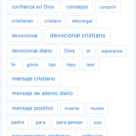
confianza en Dios
consejos
corazón
cristianas
cristiano
descargar
devocional cristiano
devocional
devocional diario
Dios
el
esperanza
fe
leer
gloria
hijo
hijos
mensaje cristiano
mensaje de aliento diario
mensaje positivo
muerte
mundo
padre
para pensar
para
paz
pensamientos cristianos
reflexion