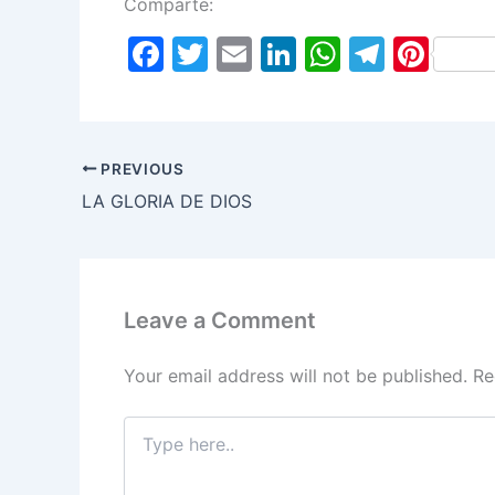
Comparte:
F
T
E
Li
W
T
Pi
a
w
m
n
h
el
nt
c
itt
ai
k
at
e
er
e
er
l
e
s
gr
e
PREVIOUS
b
dI
A
a
st
LA GLORIA DE DIOS
o
n
p
m
o
p
k
Leave a Comment
Your email address will not be published.
Re
Type
here..