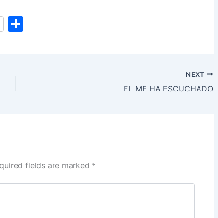
S
h
ar
e
NEXT
EL ME HA ESCUCHADO
quired fields are marked
*