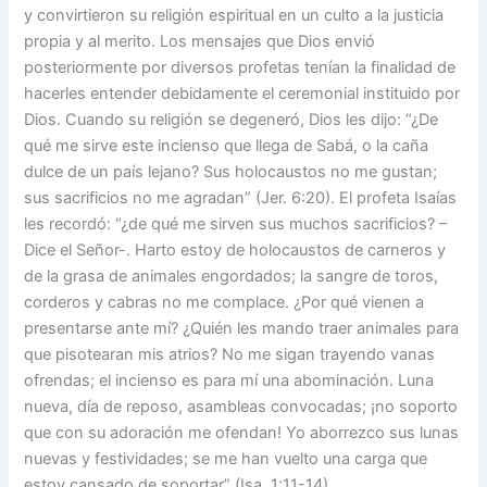
y convirtieron su religión espiritual en un culto a la justicia
propia y al merito. Los mensajes que Dios envió
posteriormente por diversos profetas tenían la finalidad de
hacerles entender debidamente el ceremonial instituido por
Dios. Cuando su religión se degeneró, Dios les dijo: “¿De
qué me sirve este incienso que llega de Sabá, o la caña
dulce de un país lejano? Sus holocaustos no me gustan;
sus sacrificios no me agradan” (Jer. 6:20). El profeta Isaías
les recordó: “¿de qué me sirven sus muchos sacrificios? –
Dice el Señor-. Harto estoy de holocaustos de carneros y
de la grasa de animales engordados; la sangre de toros,
corderos y cabras no me complace. ¿Por qué vienen a
presentarse ante mí? ¿Quién les mando traer animales para
que pisotearan mis atrios? No me sigan trayendo vanas
ofrendas; el incienso es para mí una abominación. Luna
nueva, día de reposo, asambleas convocadas; ¡no soporto
que con su adoración me ofendan! Yo aborrezco sus lunas
nuevas y festividades; se me han vuelto una carga que
estoy cansado de soportar” (Isa. 1:11-14).