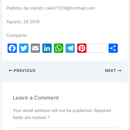
Pedidos de oración cielo77014@hotmail.com
Agosto, 29 2010
Comparte:
F
T
E
Li
W
T
Pi
S
a
w
m
n
h
el
nt
h
c
itt
ai
k
at
e
er
ar
PREVIOUS
NEXT
e
er
l
e
s
gr
e
e
b
dI
A
a
st
o
n
p
m
Leave a Comment
o
p
k
Your email address will not be published.
Required
fields are marked
*
Type