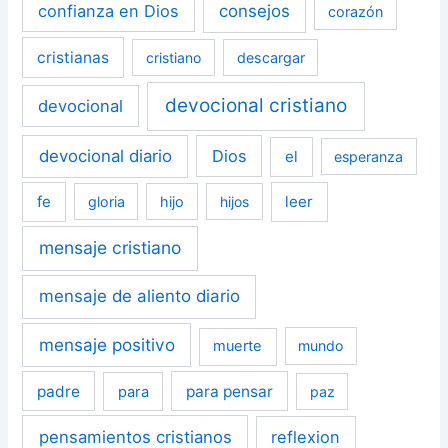
confianza en Dios
consejos
corazón
cristianas
cristiano
descargar
devocional cristiano
devocional
devocional diario
Dios
el
esperanza
fe
leer
gloria
hijo
hijos
mensaje cristiano
mensaje de aliento diario
mensaje positivo
muerte
mundo
padre
para pensar
para
paz
pensamientos cristianos
reflexion