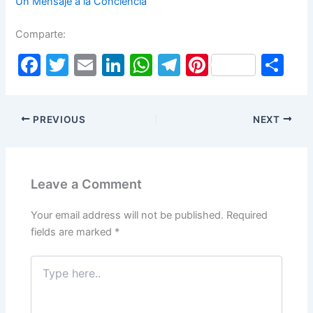
Un Mensaje a la Conciencia
Comparte:
F
T
E
Li
W
T
Pi
S
a
w
m
n
h
el
nt
h
c
itt
ai
k
at
e
er
ar
PREVIOUS
NEXT
e
er
l
e
s
gr
e
e
b
dI
A
a
st
o
n
p
m
Leave a Comment
o
p
k
Your email address will not be published.
Required
fields are marked
*
Type
here..