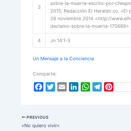
sobre-la-muerte-escrito-por-chespi
3
2015; Redacción El Heraldo.co, «El
28 noviembre 2014 <http://www.elhe
declamo-sobre-la-muerte-175689> En
4
Jn 14:1-3
Un Mensaje a la Conciencia
Comparte:
F
T
E
Li
W
T
Pi
a
w
m
n
h
el
nt
c
itt
ai
k
at
e
er
e
er
l
e
s
gr
e
PREVIOUS
b
dI
A
a
st
«No quiero vivir»