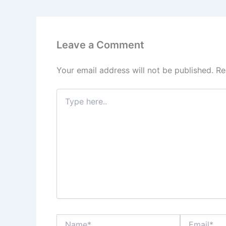
o
n
p
m
o
p
k
Leave a Comment
Your email address will not be published.
Re
Type
here..
Name*
Email*