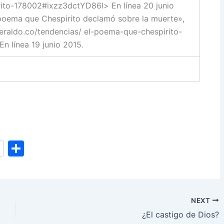
rito-178002#ixzz3dctYD86l> En línea 20 junio
 poema que Chespirito declamó sobre la muerte»,
raldo.co/tendencias/ el-poema-que-chespirito-
 línea 19 junio 2015.
S
h
ar
e
NEXT
¿El castigo de Dios?