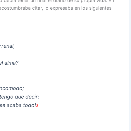
 debía tener un final el diario de su propia vida. En
acostumbraba citar, lo expresaba en los siguientes
rrenal,
el alma?
 incomodo;
tengo que decir:
 se acaba todo!
3