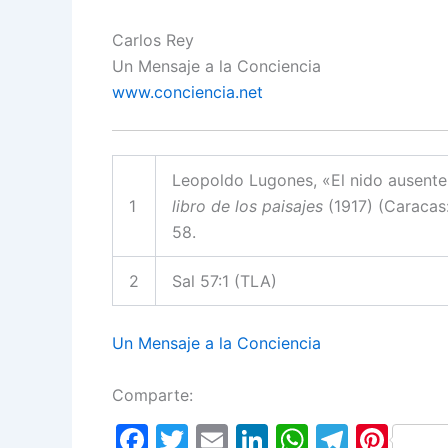
Carlos Rey
Un Mensaje a la Conciencia
www.conciencia.net
Leopoldo Lugones, «El nido ausent
1
libro de los paisajes
(1917) (Caracas
58.
2
Sal 57:1 (TLA)
Un Mensaje a la Conciencia
Comparte:
F
T
E
Li
W
T
Pi