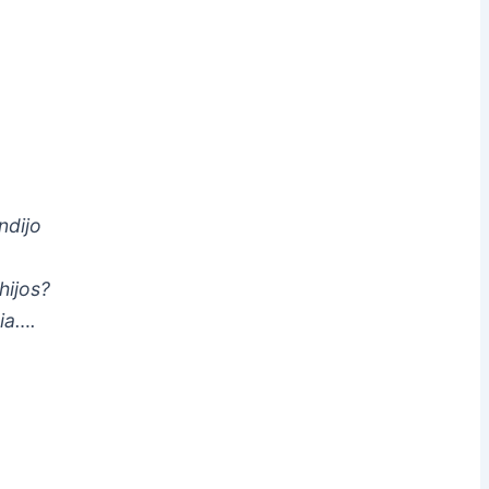
ndijo
.
hijos?
ia….