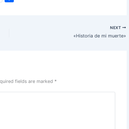
h
ar
e
NEXT
«Historia de mi muerte»
quired fields are marked
*