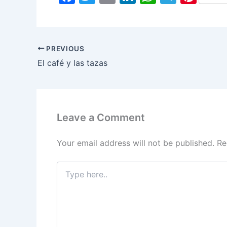
a
w
m
n
h
el
nt
c
itt
ai
k
at
e
er
e
er
l
e
s
gr
e
PREVIOUS
b
dI
A
a
st
El café y las tazas
o
n
p
m
o
p
k
Leave a Comment
Your email address will not be published.
Re
Type
here..