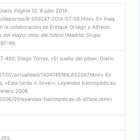
Diario
Página 12
, 8 julio 2014
io/deportes/8-250247-2014-07-08.html> En línea
on la colaboración de Enrique Ortego y Alfredo
s del mayor mito del fútbol
(Madrid: Grupo
397-99.
97-400; Diego Torres, «El sueño del pibe», Diario
/07/07/actualidad/1404745189_852097.html> En
as, «Esta tarde vi llover», Leyendas balompédicas:
3 enero 2006
/2006/01/leyendas-balompdicas-di-stfano.html>
6,355.