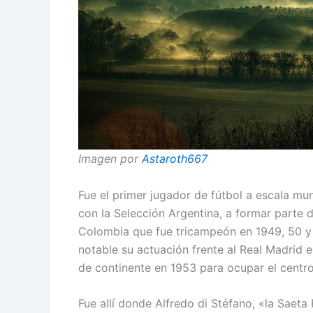
Imagen por
Astaroth667
Fue el primer jugador de fútbol a escala mu
con la Selección Argentina, a formar parte de
Colombia que fue tricampeón en 1949, 50 y 
notable su actuación frente al Real Madrid 
de continente en 1953 para ocupar el centr
Fue allí donde Alfredo di Stéfano, «la Saeta 