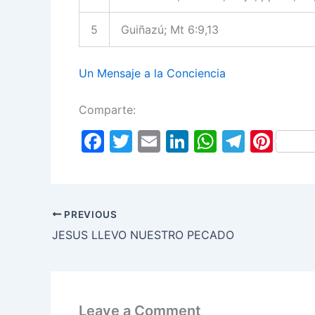
5
Guiñazú; Mt 6:9,13
Un Mensaje a la Conciencia
Comparte:
F
T
E
Li
W
T
Pi
a
w
m
n
h
el
nt
c
itt
ai
k
at
e
er
e
er
l
e
s
gr
e
PREVIOUS
b
dI
A
a
st
JESUS LLEVO NUESTRO PECADO
o
n
p
m
o
p
k
Leave a Comment