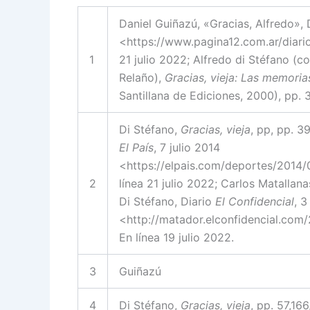
Daniel Guiñazú, «Gracias, Alfredo», 
<https://www.pagina12.com.ar/diar
1
21 julio 2022; Alfredo di Stéfano (c
Relaño),
Gracias, vieja: Las memoria
Santillana de Ediciones, 2000), pp. 
Di Stéfano,
Gracias, vieja
, pp, pp. 3
El País
, 7 julio 2014
<https://elpais.com/deportes/2014
2
línea 21 julio 2022; Carlos Matallan
Di Stéfano, Diario
El Confidencial
, 
<http://matador.elconfidencial.com
En línea 19 julio 2022.
3
Guiñazú
4
Di Stéfano,
Gracias, vieja
, pp. 57,16