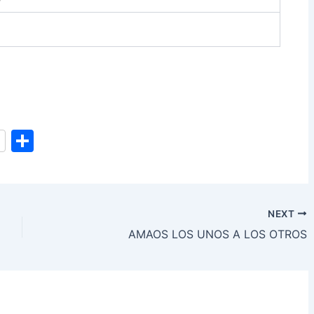
S
h
ar
e
NEXT
AMAOS LOS UNOS A LOS OTROS