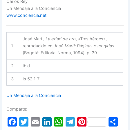
Carlos Rey
Un Mensaje a la Conciencia
www.conciencia.net
José Martí,
La edad de oro
, «Tres héroes»,
1
reproducido en
José Martí: Páginas escogidas
(Bogotá: Editorial Norma, 1994), p. 39.
2
Ibíd.
3
Is 52:1‑7
Un Mensaje a la Conciencia
Comparte:
F
T
E
Li
W
T
Pi
S