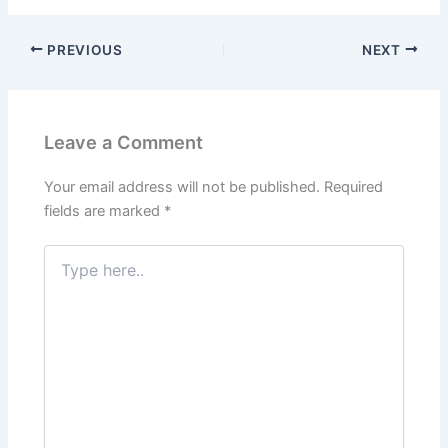
a
w
m
n
h
el
nt
h
c
itt
ai
k
at
e
er
ar
PREVIOUS
NEXT
e
er
l
e
s
gr
e
e
b
dI
A
a
st
o
n
p
m
Leave a Comment
o
p
k
Your email address will not be published.
Required
fields are marked
*
Type
here..