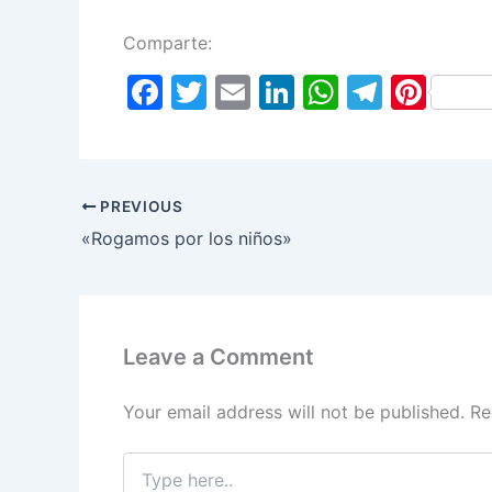
Comparte:
F
T
E
Li
W
T
Pi
a
w
m
n
h
el
nt
c
itt
ai
k
at
e
er
e
er
l
e
s
gr
e
PREVIOUS
b
dI
A
a
st
«Rogamos por los niños»
o
n
p
m
o
p
k
Leave a Comment
Your email address will not be published.
Re
Type
here..