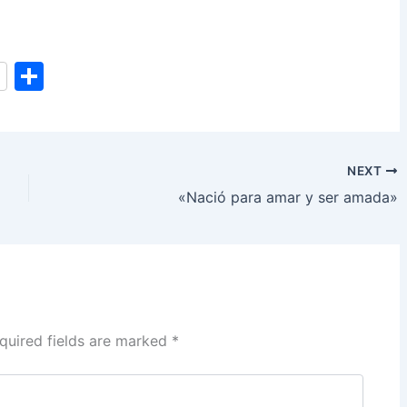
S
h
ar
e
NEXT
«Nació para amar y ser amada»
quired fields are marked
*