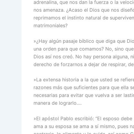
adrenalina, que nos dan la fuerza o la veloc
nos amenaza. ¿Acaso el Dios que nos diseñ
reprimamos el instinto natural de superviven
matrimoniales?
»¿Hay algún pasaje bíblico que diga que Di
una orden para que comamos? No, sino qu
Dios así nos creó. No hay persona alguna, ni
derecho de forzarnos a dejar de respirar, d
»La extensa historia a la que usted se refi
razones más que suficientes para que ella s
necesarias para evitar que vuelva a ser las
manera de lograrlo….
»El apóstol Pablo escribió: “El esposo deb
ama a su esposa se ama a sí mismo, pues na
contrario, lo alimenta y lo cuida, así como Cr