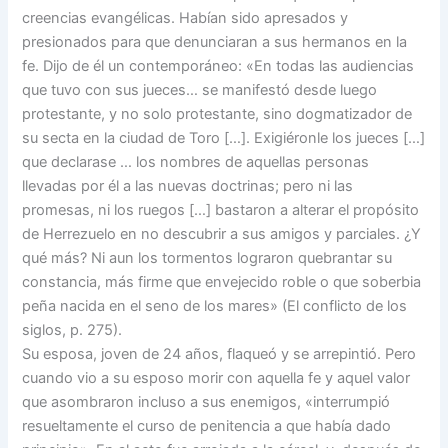
creencias evangélicas. Habían sido apresados y
presionados para que denunciaran a sus hermanos en la
fe. Dijo de él un contemporáneo: «En todas las audiencias
que tuvo con sus jueces… se manifestó desde luego
protestante, y no solo protestante, sino dogmatizador de
su secta en la ciudad de Toro […]. Exigiéronle los jueces […]
que declarase … los nombres de aquellas personas
llevadas por él a las nuevas doctrinas; pero ni las
promesas, ni los ruegos […] bastaron a alterar el propósito
de Herrezuelo en no descubrir a sus amigos y parciales. ¿Y
qué más? Ni aun los tormentos lograron quebrantar su
constancia, más firme que envejecido roble o que soberbia
peña nacida en el seno de los mares» (El conflicto de los
siglos, p. 275).
Su esposa, joven de 24 años, flaqueó y se arrepintió. Pero
cuando vio a su esposo morir con aquella fe y aquel valor
que asombraron incluso a sus enemigos, «interrumpió
resueltamente el curso de penitencia a que había dado