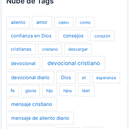
Nube de Tags
amor
aliento
cielo»
como
confianza en Dios
consejos
corazón
cristianas
cristiano
descargar
devocional cristiano
devocional
devocional diario
Dios
el
esperanza
fe
leer
gloria
hijo
hijos
mensaje cristiano
mensaje de aliento diario