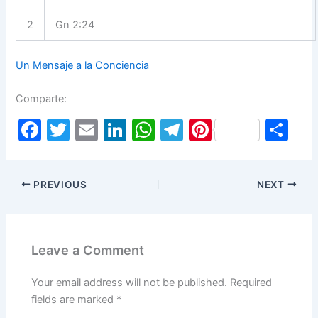
2
Gn 2:24
Un Mensaje a la Conciencia
Comparte:
F
T
E
Li
W
T
Pi
S
a
w
m
n
h
el
nt
h
c
itt
ai
k
at
e
er
ar
PREVIOUS
NEXT
e
er
l
e
s
gr
e
e
b
dI
A
a
st
o
n
p
m
Leave a Comment
o
p
k
Your email address will not be published.
Required
fields are marked
*