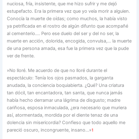
nuciosa, fría, insistente, que me hizo sufrir y me dejó
estupe­facto. Era la primera vez que yo veía morir a alguien.
Co­nocía la muerte de oídas; como muchos, la había visto
ya petrificada en el rostro de algún difunto que acompañé
al cementerio…. Pero ese duelo del ser y del no ser, la
muerte en ac­ción, dolorida, encogida, convulsa,… la muerte
de una persona amada, esa fue la prime­ra vez que la pude
ver de frente.
»No lloré. Me acuerdo de que no lloré durante el
espectáculo: Tenía los ojos pasma­dos, la garganta
anudada, la conciencia boquiabierta. ¿Qué? Una criatura
tan dócil, tan encantadora, tan santa, que nunca jamás
había hecho derramar una lágrima de dis­gusto; madre
cariñosa, esposa inmaculada, ¿era necesario que muriera
así, atormentada, mordida por el diente tenaz de una
dolencia sin misericordia? Confieso que todo aque­llo me
pareció oscuro, incongruente, insano…»
1