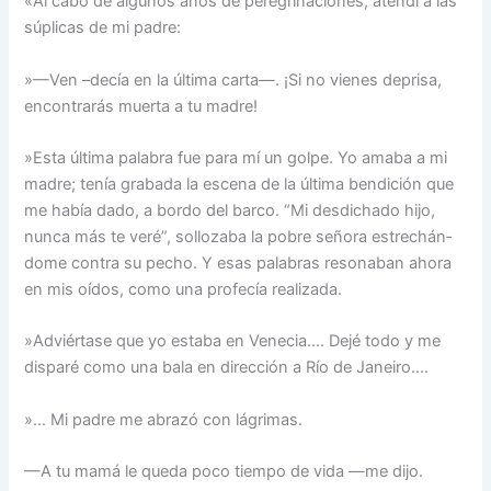
«Al cabo de algunos años de peregrinaciones, atendí a las
súplicas de mi padre:
»—Ven –decía en la última carta—. ¡Si no vienes deprisa,
encontrarás muerta a tu madre!
»Esta última palabra fue para mí un golpe. Yo amaba a mi
madre; tenía grabada la escena de la última bendición que
me había dado, a bordo del barco. “Mi desdichado hi­jo,
nunca más te veré”, sollozaba la pobre señora estrechán­
dome contra su pecho. Y esas palabras resonaban ahora
en mis oídos, como una profecía realizada.
»Adviértase que yo estaba en Venecia…. Dejé todo y me
disparé como una bala en dirección a Río de Janeiro….
»… Mi padre me abrazó con lágrimas.
—A tu mamá le queda poco tiempo de vida —me dijo.