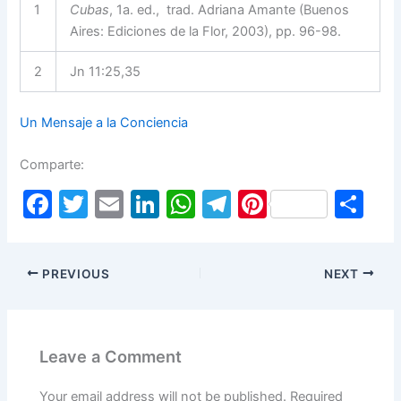
1
Cubas
, 1a. ed., trad. Adriana Amante (Buenos
Aires: Ediciones de la Flor, 2003), pp. 96-98.
2
Jn 11:25,35
Un Mensaje a la Conciencia
Comparte:
F
T
E
Li
W
T
Pi
S
a
w
m
n
h
el
nt
h
c
itt
ai
k
at
e
er
ar
PREVIOUS
NEXT
e
er
l
e
s
gr
e
e
b
dI
A
a
st
o
n
p
m
Leave a Comment
o
p
Your email address will not be published.
Required