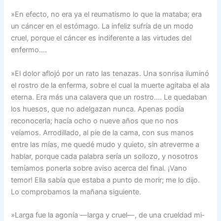
»En efecto, no era ya el reumatismo lo que la mataba; era
un cáncer en el estómago. La infeliz sufría de un modo
cruel, porque el cáncer es indiferente a las virtudes del
enfermo….
»El dolor aflojó por un rato las tenazas. Una sonrisa ilu­minó
el rostro de la enferma, sobre el cual la muerte agitaba el ala
eterna. Era más una calavera que un rostro…. Le quedaban
los hue­sos, que no adelgazan nunca. Apenas podía
reconocerla; ha­cía ocho o nueve años que no nos
veíamos. Arrodillado, al pie de la cama, con sus manos
entre las mías, me quedé mu­do y quieto, sin atreverme a
hablar, porque cada palabra se­ría un sollozo, y nosotros
temíamos ponerla sobre aviso acer­ca del final. ¡Vano
temor! Ella sabía que estaba a punto de morir; me lo dijo.
Lo comprobamos la mañana siguiente.
»Larga fue la agonía —larga y cruel—, de una crueldad mi­