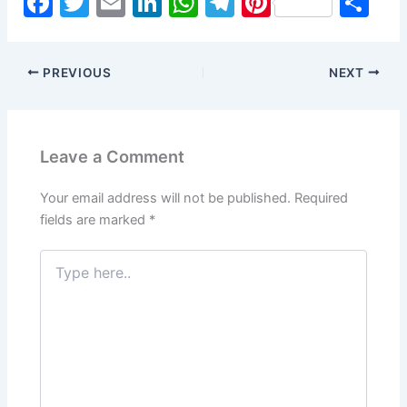
F
T
E
Li
W
T
Pi
S
a
w
m
n
h
el
nt
h
c
itt
ai
k
at
e
er
ar
PREVIOUS
NEXT
e
er
l
e
s
gr
e
e
b
dI
A
a
st
o
n
p
m
Leave a Comment
o
p
k
Your email address will not be published.
Required
fields are marked
*
Type
here..