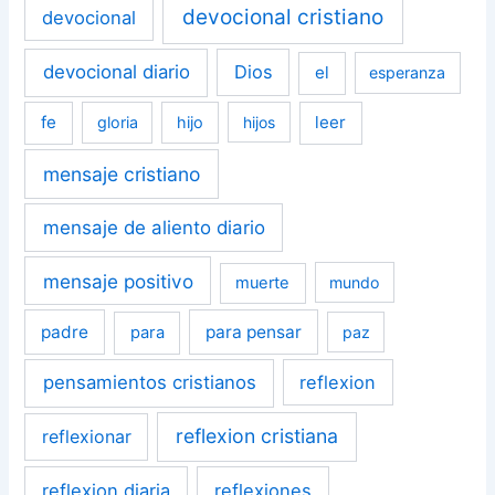
devocional cristiano
devocional
devocional diario
Dios
el
esperanza
fe
leer
gloria
hijo
hijos
mensaje cristiano
mensaje de aliento diario
mensaje positivo
muerte
mundo
padre
para pensar
para
paz
pensamientos cristianos
reflexion
reflexion cristiana
reflexionar
reflexion diaria
reflexiones