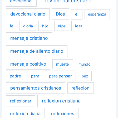
devocional cristiano
devocional
devocional diario
Dios
el
esperanza
fe
leer
gloria
hijo
hijos
mensaje cristiano
mensaje de aliento diario
mensaje positivo
muerte
mundo
padre
para pensar
para
paz
pensamientos cristianos
reflexion
reflexion cristiana
reflexionar
reflexion diaria
reflexiones