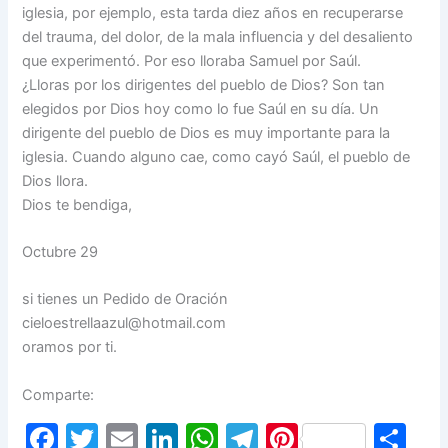
iglesia, por ejemplo, esta tarda diez años en recuperarse
del trauma, del dolor, de la mala influencia y del desaliento
que experimentó. Por eso lloraba Samuel por Saúl.
¿Lloras por los dirigentes del pueblo de Dios? Son tan
elegidos por Dios hoy como lo fue Saúl en su día. Un
dirigente del pueblo de Dios es muy importante para la
iglesia. Cuando alguno cae, como cayó Saúl, el pueblo de
Dios llora.
Dios te bendiga,
Octubre 29
si tienes un Pedido de Oración
cieloestrellaazul@hotmail.com
oramos por ti.
Comparte:
F
T
E
Li
W
T
Pi
S