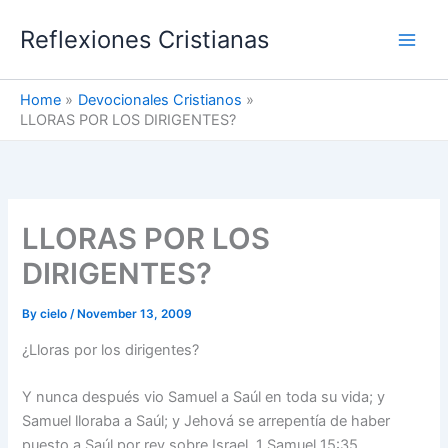
Skip
Reflexiones Cristianas
to
content
Home
Devocionales Cristianos
LLORAS POR LOS DIRIGENTES?
LLORAS POR LOS
DIRIGENTES?
By
cielo
/
November 13, 2009
¿Lloras por los dirigentes?
Y nunca después vio Samuel a Saúl en toda su vida; y
Samuel lloraba a Saúl; y Jehová se arrepentía de haber
puesto a Saúl por rey sobre Israel. 1 Samuel 15:35