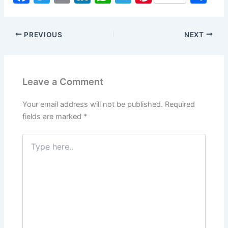
a
w
m
n
h
el
nt
h
c
itt
ai
k
at
e
er
ar
PREVIOUS
NEXT
e
er
l
e
s
gr
e
e
b
dI
A
a
st
o
n
p
m
Leave a Comment
o
p
k
Your email address will not be published.
Required
fields are marked
*
Type
here..