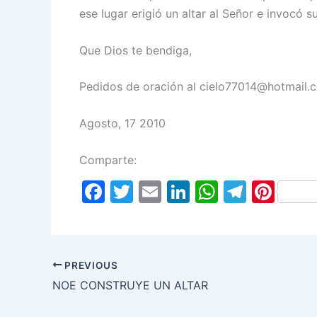
ese lugar erigió un altar al Señor e invocó s
Que Dios te bendiga,
Pedidos de oración al cielo77014@hotmail.
Agosto, 17 2010
Comparte:
F
T
E
Li
W
T
Pi
a
w
m
n
h
el
nt
c
itt
ai
k
at
e
er
e
er
l
e
s
gr
e
PREVIOUS
b
dI
A
a
st
NOE CONSTRUYE UN ALTAR
o
n
p
m