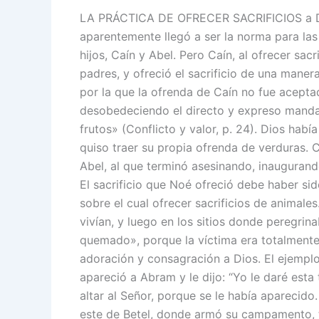
LA PRÁCTICA DE OFRECER SACRIFICIOS a Dios
aparentemente llegó a ser la norma para las
hijos, Caín y Abel. Pero Caín, al ofrecer sacr
padres, y ofreció el sacrificio de una maner
por la que la ofrenda de Caín no fue aceptad
desobedeciendo el directo y expreso manda
frutos» (Conflicto y valor, p. 24). Dios habí
quiso traer su propia ofrenda de verduras.
Abel, al que terminó asesinando, inaugurando
El sacrificio que Noé ofreció debe haber sido
sobre el cual ofrecer sacrificios de animale
vivían, y luego en los sitios donde pe­regri
quemado», porque la víctima era totalmente
adoración y consagración a Dios. El ejemplo 
apareció a Abram y le dijo: “Yo le daré esta
altar al Señor, porque se le había aparecido.
este de Betel, donde armó su campamento, te