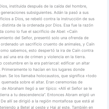
, instituida después de la caída del hombre,
 generaciones subsiguientes. Adán la pasó a sus
ificios a Dios, se rebeló contra la instrucción de sus
a distinta de la ordenada por Dios. Esa fue la razón
a como lo fue el sacrificio de Abel: «Caín
miento del Señor, presentó solo una ofrenda de
a ordenado un sacrificio cruento de animales, y Caín
 Como sabemos, esto despertó la ira de Caín contra
 así una era de crimen y violencia en la tierra.
 costumbre en la era patriarcal: edificar un altar
s. Primeramente lo hacían en los lugares donde
naban. Se los llamaba holocaustos, que significa «todo
 quemada sobre el altar. Eran ceremonias de
de Abraham llegó a ser típico: «Allí el Señor se le
 tierra a tu descendencia”. Entonces Abram erigió un
 De allí se dirigió a la región montañosa que está al
niendo a Betel al oeste y Hai al este. También en