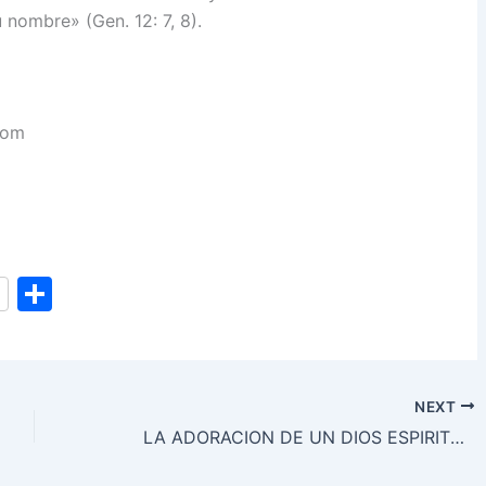
u nombre» (Gen. 12: 7, 8).
com
S
h
ar
e
NEXT
LA ADORACION DE UN DIOS ESPIRITUAL