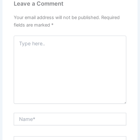
o
n
p
m
Leave a Comment
o
p
k
Your email address will not be published.
Required
fields are marked
*
Type
here..
Name*
Email*