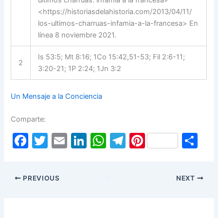
últimos charrúas: infamia a la francesa»
<https://historiasdelahistoria.com/2013/04/11/
los-ultimos-charruas-infamia-a-la-francesa> En
línea 8 noviembre 2021.
Is 53:5; Mt 8:16; 1Co 15:42,51-53; Fil 2:6-11;
2
3:20-21; 1P 2:24; 1Jn 3:2
Un Mensaje a la Conciencia
Comparte:
F
T
E
Li
W
T
Pi
S
a
w
m
n
h
el
nt
h
c
itt
ai
k
at
e
er
ar
PREVIOUS
NEXT
e
er
l
e
s
gr
e
e
b
dI
A
a
st