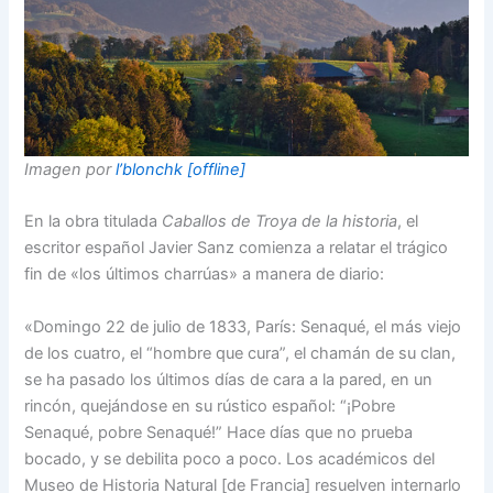
Imagen por
l’blonchk [offline]
En la obra titulada
Caballos de Troya de la historia
, el
escritor español Javier Sanz comienza a relatar el trágico
fin de «los últimos charrúas» a manera de diario:
«Domingo 22 de julio de 1833, París: Senaqué, el más viejo
de los cuatro, el “hombre que cura”, el chamán de su clan,
se ha pasado los últimos días de cara a la pared, en un
rincón, quejándose en su rústico español: “¡Pobre
Senaqué, pobre Senaqué!” Hace días que no prueba
bocado, y se debilita poco a poco. Los académicos del
Museo de Historia Natural [de Francia] resuelven internarlo