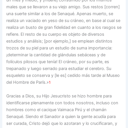
un mes y medio, y [muere] consumido por los mismos
males que se llevaron a su viejo amigo. Sus restos [corren]
una suerte similar a los de Senaqué. Apenas muerto, se
realiza un vaciado en yeso de su cráneo, en base al cual se
realiza un busto de gran fidelidad en cuanto a los rasgos se
refiere. El resto de su cuerpo es objeto de diversos
estudios y análisis; [por ejemplo,] se emplean distintos
trozos de su piel para un estudio de suma importancia:
¡determinar la cantidad de glándulas sebáceas y de
folículos pilosos que tenía! El cráneo, por su parte, es
trepanado y luego serrado para estudiar el cerebro. Su
esqueleto se conserva y [le es] cedido más tarde al Museo
del Hombre de París.»
1
Gracias a Dios, su Hijo Jesucristo se hizo hombre para
identificarse plenamente con todos nosotros, incluso con
hombres como el cacique Vaimaca Pirú y el chamán
Senaqué. Siendo el Sanador a quien la gente acudía para
ser curada, Cristo dejó que lo azotaran y lo crucificaran, y