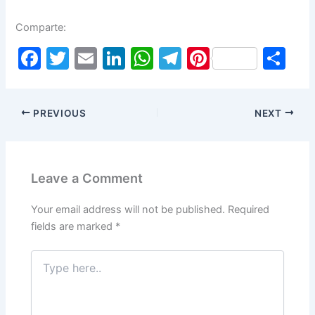
Comparte:
F
T
E
Li
W
T
Pi
S
a
w
m
n
h
el
nt
h
c
itt
ai
k
at
e
er
ar
PREVIOUS
NEXT
e
er
l
e
s
gr
e
e
b
dI
A
a
st
o
n
p
m
Leave a Comment
o
p
k
Your email address will not be published.
Required
fields are marked
*
Type
here..