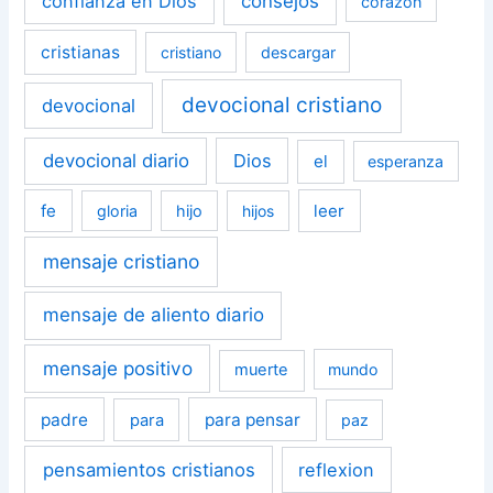
confianza en Dios
consejos
corazón
cristianas
cristiano
descargar
devocional cristiano
devocional
devocional diario
Dios
el
esperanza
fe
leer
gloria
hijo
hijos
mensaje cristiano
mensaje de aliento diario
mensaje positivo
muerte
mundo
padre
para pensar
para
paz
pensamientos cristianos
reflexion