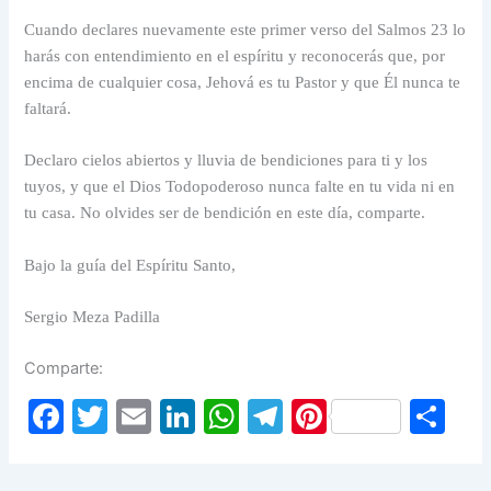
Cuando declares nuevamente este primer verso del Salmos 23 lo
harás con entendimiento en el espíritu y reconocerás que, por
encima de cualquier cosa, Jehová es tu Pastor y que Él nunca te
faltará.
Declaro cielos abiertos y lluvia de bendiciones para ti y los
tuyos, y que el Dios Todopoderoso nunca falte en tu vida ni en
tu casa. No olvides ser de bendición en este día, comparte.
Bajo la guía del Espíritu Santo,
Sergio Meza Padilla
Comparte:
F
T
E
Li
W
T
Pi
S
a
w
m
n
h
el
nt
h
c
itt
ai
k
at
e
er
ar