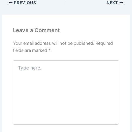
PREVIOUS
NEXT
e
er
l
e
s
gr
e
e
b
dI
A
a
st
o
n
p
m
Leave a Comment
o
p
k
Your email address will not be published.
Required
fields are marked
*
Type
here..