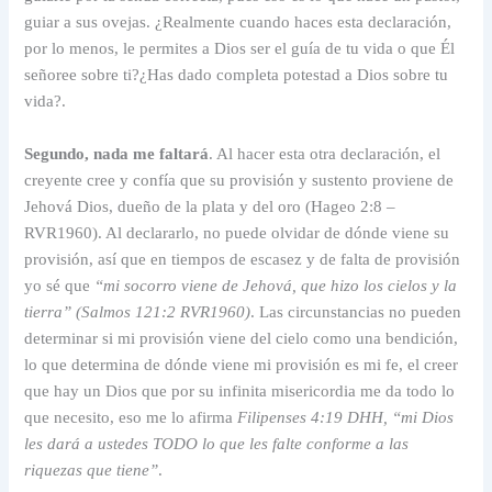
guiar a sus ovejas.
¿Realmente cuando haces esta declaración,
por lo menos, le permites a Dios ser el guía de tu vida o que Él
señoree sobre ti?¿Has dado completa potestad a Dios sobre tu
vida?.
Segundo, nada me faltará
. Al hacer esta otra declaración, el
creyente cree y confía que su provisión y sustento proviene de
Jehová Dios, dueño de la plata y del oro (Hageo 2:8 –
RVR1960). Al declararlo, no puede olvidar de dónde viene su
provisión, así que en tiempos de escasez y de falta de provisión
yo sé que
“mi socorro viene de Jehová, que hizo los cielos y la
tierra” (Salmos 121:2 RVR1960)
. Las circunstancias no pueden
determinar si mi provisión viene del cielo como una bendición,
lo que determina de dónde viene mi provisión es mi fe, el creer
que hay un Dios que por su infinita misericordia me da todo lo
que necesito, eso me lo afirma
Filipenses 4:19 DHH, “mi Dios
les dará a ustedes TODO lo que les falte conforme a las
riquezas que tiene”
.