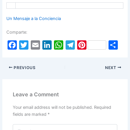
Un Mensaje a la Conciencia
Comparte:
F
T
E
Li
W
T
Pi
S
a
w
m
n
h
el
nt
h
c
itt
ai
k
at
e
er
ar
PREVIOUS
NEXT
e
er
l
e
s
gr
e
e
b
dI
A
a
st
o
n
p
m
Leave a Comment
o
p
k
Your email address will not be published.
Required
fields are marked
*
Type