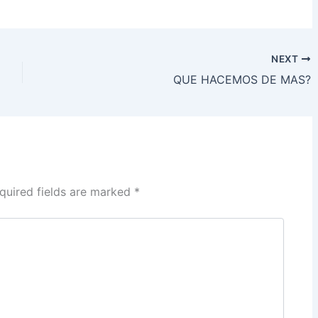
h
ar
e
NEXT
QUE HACEMOS DE MAS?
quired fields are marked
*