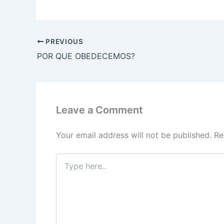
a
w
m
n
h
el
nt
c
itt
ai
k
at
e
er
e
er
l
e
s
gr
e
PREVIOUS
b
dI
A
a
st
POR QUE OBEDECEMOS?
o
n
p
m
o
p
k
Leave a Comment
Your email address will not be published.
Re
Type
here..