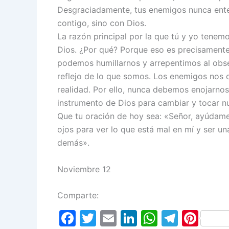
Desgraciadamente, tus enemigos nunca ente
contigo, sino con Dios.
La razón principal por la que tú y yo tene
Dios. ¿Por qué? Porque eso es precisament
podemos humillarnos y arrepentimos al obse
reflejo de lo que somos. Los enemigos no
realidad. Por ello, nunca debemos enojarno
instrumento de Dios para cambiar y tocar n
Que tu oración de hoy sea: «Señor, ayúdame
ojos para ver lo que está mal en mí y ser u
demás».
Noviembre 12
Comparte:
F
T
E
Li
W
T
Pi