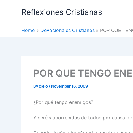
Skip
Reflexiones Cristianas
to
content
Home
Devocionales Cristianos
POR QUE TEN
POR QUE TENGO EN
By
cielo
/
November 16, 2009
¿Por qué tengo enemigos?
Y seréis aborrecidos de todos por causa de
Cuando Jesús dijo: «Amad a vuestros enemi