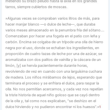
metiendo su brazo peludo hasta la axila en los grandes
tarros, siempre cubiertos de moscas.
»Algunas veces se compraban varios litros de más, para
hacer manjar blanco —o dulce de leche—, que duraba
varios meses almacenado en la penumbra fría del sótano….
Comenzaban por hacer una fogata en el patio con leña y
carbón. Encima se colgaba de un trípode una olla de hierro
negra por el uso, donde se echaban los ingredientes, en
proporción de cuatro tazas de leche por una de azúcar, se
aromatizaba con dos palitos de vainilla y la cáscara de un
limón, [y] se hervía pacientemente durante horas,
revolviendo de vez en cuando con una larguísima cuchara
de madera. Los niños mirábamos de lejos, esperando que
terminara el proceso y se enfriara el dulce, para raspar la
olla. No nos permitían acercarnos, y cada vez nos repetían
la triste historia de aquel niño goloso que se cayó dentro
de la olla y, tal como nos explicaban, “se deshizo en el
dulce hirviendo y no pudieron encontrar ni los huesos”.»
1