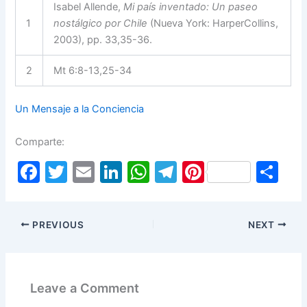
Isabel Allende,
Mi país inventado: Un paseo
1
nostálgico por Chile
(Nueva York: HarperCollins,
2003), pp. 33,35-36.
2
Mt 6:8-13,25-34
Un Mensaje a la Conciencia
Comparte:
F
T
E
Li
W
T
Pi
S
a
w
m
n
h
el
nt
h
c
itt
ai
k
at
e
er
ar
PREVIOUS
NEXT
e
er
l
e
s
gr
e
e
b
dI
A
a
st
o
n
p
m
Leave a Comment
o
p