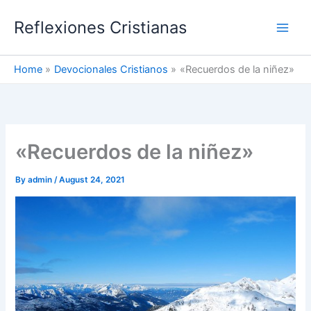
Skip
Reflexiones Cristianas
to
content
Home
Devocionales Cristianos
«Recuerdos de la niñez»
«Recuerdos de la niñez»
By
admin
/
August 24, 2021