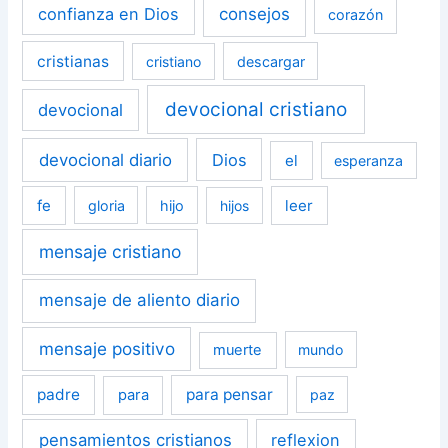
confianza en Dios
consejos
corazón
cristianas
cristiano
descargar
devocional cristiano
devocional
devocional diario
Dios
el
esperanza
fe
leer
gloria
hijo
hijos
mensaje cristiano
mensaje de aliento diario
mensaje positivo
muerte
mundo
padre
para pensar
para
paz
pensamientos cristianos
reflexion