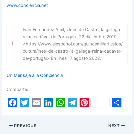
www.conciencia.net
Iván Fernández Amil, «Inés de Castro, la gallega
reina cadáver de Portugal», 22 diciembre 2019
1
<https://www.elespanol.com/quincemil/articulos/
cultura/ines-de-castro-la-gallega-reina-cadaver-
de-portugal> En línea 17 agosto 2022.
Un Mensaje a la Conciencia
Comparte:
F
T
E
Li
W
T
Pi
S
a
w
m
n
h
el
nt
h
c
itt
ai
k
at
e
er
ar
PREVIOUS
NEXT
e
er
l
e
s
gr
e
e