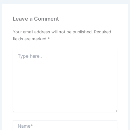
b
dI
A
a
st
o
n
p
m
Leave a Comment
o
p
k
Your email address will not be published.
Required
fields are marked
*
Type
here..
Name*