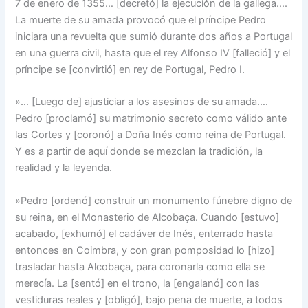
7 de enero de 1355… [decretó] la ejecución de la gallega….
La muerte de su amada provocó que el príncipe Pedro
iniciara una revuelta que sumió durante dos años a Portugal
en una guerra civil, hasta que el rey Alfonso IV [falleció] y el
príncipe se [convirtió] en rey de Portugal, Pedro I.
»… [Luego de] ajusticiar a los asesinos de su amada….
Pedro [proclamó] su matrimonio secreto como válido ante
las Cortes y [coronó] a Doña Inés como reina de Portugal.
Y es a partir de aquí donde se mezclan la tradición, la
realidad y la leyenda.
»Pedro [ordenó] construir un monumento fúnebre digno de
su reina, en el Monasterio de Alcobaça. Cuando [estuvo]
acabado, [exhumó] el cadáver de Inés, enterrado hasta
entonces en Coimbra, y con gran pomposidad lo [hizo]
trasladar hasta Alcobaça, para coronarla como ella se
merecía. La [sentó] en el trono, la [engalanó] con las
vestiduras reales y [obligó], bajo pena de muerte, a todos