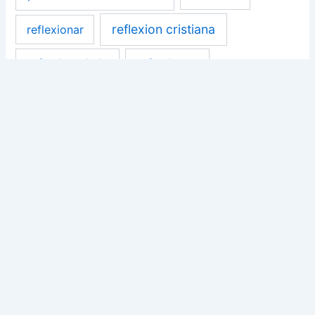
reflexion cristiana
reflexionar
reflexion diaria
reflexiones
reflexiones cristianas
reflexiones para pensar
relacion con Dios
victoria
vida
«Mi
«La
«No
Ánimo
Recursos Online