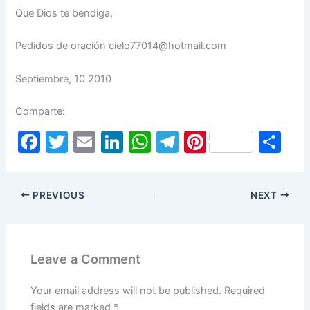
Que Dios te bendiga,
Pedidos de oración cielo77014@hotmail.com
Septiembre, 10 2010
Comparte:
F
T
E
Li
W
T
Pi
S
a
w
m
n
h
el
nt
h
c
itt
ai
k
at
e
er
ar
PREVIOUS
NEXT
e
er
l
e
s
gr
e
e
b
dI
A
a
st
o
n
p
m
Leave a Comment
o
p
k
Your email address will not be published.
Required
fields are marked
*