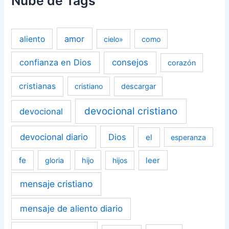
Nube de Tags
amor
aliento
cielo»
como
confianza en Dios
consejos
corazón
cristianas
cristiano
descargar
devocional cristiano
devocional
devocional diario
Dios
el
esperanza
fe
leer
gloria
hijo
hijos
mensaje cristiano
mensaje de aliento diario