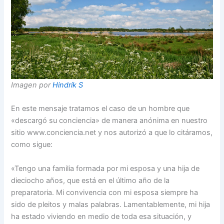
Imagen por
Hindrik S
En este mensaje tratamos el caso de un hombre que
«descargó su conciencia» de manera anónima en nuestro
sitio www.conciencia.net y nos autorizó a que lo citáramos,
como sigue:
«Tengo una familia formada por mi esposa y una hija de
dieciocho años, que está en el último año de la
preparatoria. Mi convivencia con mi esposa siempre ha
sido de pleitos y malas palabras. Lamentablemente, mi hija
ha estado viviendo en medio de toda esa situación, y