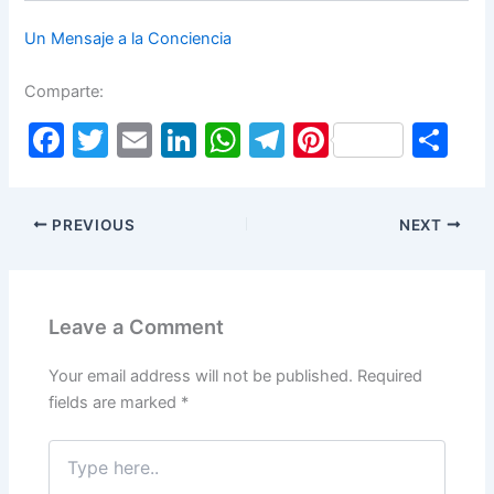
Un Mensaje a la Conciencia
Comparte:
F
T
E
Li
W
T
Pi
S
a
w
m
n
h
el
nt
h
c
itt
ai
k
at
e
er
ar
PREVIOUS
NEXT
e
er
l
e
s
gr
e
e
b
dI
A
a
st
o
n
p
m
Leave a Comment
o
p
k
Your email address will not be published.
Required
fields are marked
*
Type
here..