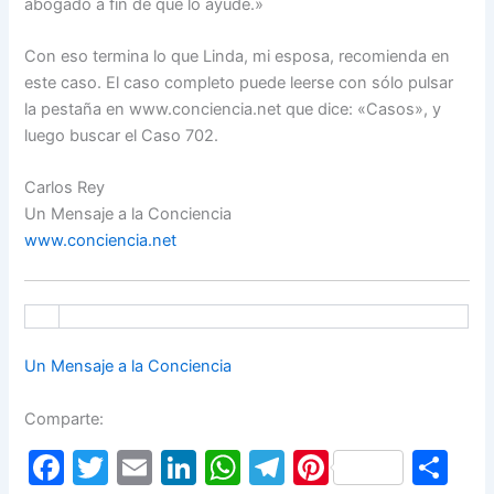
abogado a fin de que lo ayude.»
Con eso termina lo que Linda, mi esposa, recomienda en
este caso. El caso completo puede leerse con sólo pulsar
la pestaña en www.conciencia.net que dice: «Casos», y
luego buscar el Caso 702.
Carlos Rey
Un Mensaje a la Conciencia
www.conciencia.net
Un Mensaje a la Conciencia
Comparte:
F
T
E
Li
W
T
Pi
S