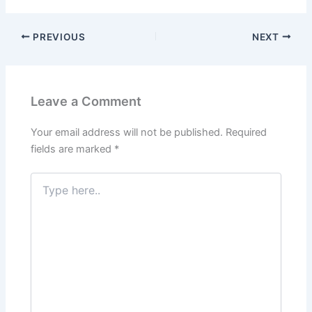
a
w
m
n
h
el
nt
h
c
itt
ai
k
at
e
er
ar
PREVIOUS
NEXT
e
er
l
e
s
gr
e
e
b
dI
A
a
st
o
n
p
m
Leave a Comment
o
p
k
Your email address will not be published.
Required
fields are marked
*
Type
here..