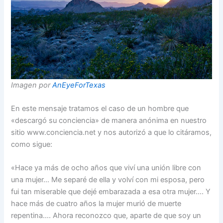
Imagen por
AnEyeForTexas
En este mensaje tratamos el caso de un hombre que
«descargó su conciencia» de manera anónima en nuestro
sitio www.conciencia.net y nos autorizó a que lo citáramos,
como sigue:
«Hace ya más de ocho años que viví una unión libre con
una mujer… Me separé de ella y volví con mi esposa, pero
fui tan miserable que dejé embarazada a esa otra mujer…. Y
hace más de cuatro años la mujer murió de muerte
repentina…. Ahora reconozco que, aparte de que soy un