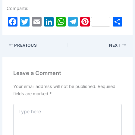
Comparte:
F
T
E
Li
W
T
Pi
S
a
w
m
n
h
el
nt
h
c
itt
ai
k
at
e
er
ar
PREVIOUS
NEXT
e
er
l
e
s
gr
e
e
b
dI
A
a
st
o
n
p
m
Leave a Comment
o
p
k
Your email address will not be published.
Required
fields are marked
*
Type
here..