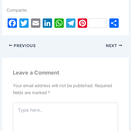
Comparte:
F
T
E
Li
W
T
Pi
S
a
w
m
n
h
el
nt
h
c
itt
ai
k
at
e
er
ar
PREVIOUS
NEXT
e
er
l
e
s
gr
e
e
b
dI
A
a
st
o
n
p
m
Leave a Comment
o
p
k
Your email address will not be published.
Required
fields are marked
*
Type
here..