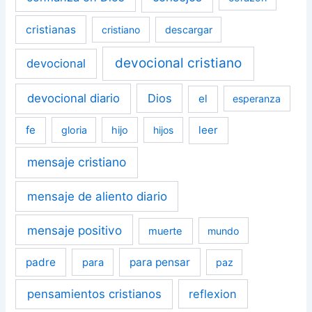
cristianas
cristiano
descargar
devocional cristiano
devocional
devocional diario
Dios
el
esperanza
fe
leer
gloria
hijo
hijos
mensaje cristiano
mensaje de aliento diario
mensaje positivo
muerte
mundo
padre
para pensar
para
paz
pensamientos cristianos
reflexion