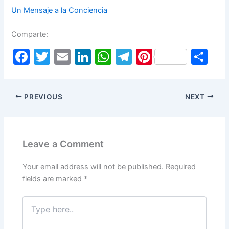
Un Mensaje a la Conciencia
Comparte:
F
T
E
Li
W
T
Pi
S
a
w
m
n
h
el
nt
h
c
itt
ai
k
at
e
er
ar
PREVIOUS
NEXT
e
er
l
e
s
gr
e
e
b
dI
A
a
st
o
n
p
m
Leave a Comment
o
p
k
Your email address will not be published.
Required
fields are marked
*
Type
here..