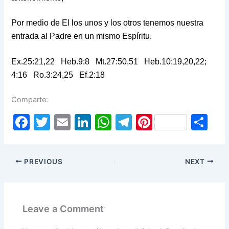
Por medio de El los unos y los otros tenemos nuestra
entrada al Padre en un mismo Espíritu.
Ex.25:21,22 Heb.9:8 Mt.27:50,51 Heb.10:19,20,22;
4:16 Ro.3:24,25 Ef.2:18
Comparte:
F
T
E
Li
W
T
Pi
S
a
w
m
n
h
el
nt
h
c
itt
ai
k
at
e
er
ar
PREVIOUS
NEXT
e
er
l
e
s
gr
e
e
b
dI
A
a
st
o
n
p
m
Leave a Comment
o
p