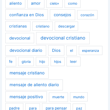
amor
aliento
cielo»
como
confianza en Dios
consejos
corazón
cristianas
cristiano
descargar
devocional cristiano
devocional
devocional diario
Dios
el
esperanza
fe
leer
gloria
hijo
hijos
mensaje cristiano
mensaje de aliento diario
mensaje positivo
muerte
mundo
padre
para pensar
para
paz