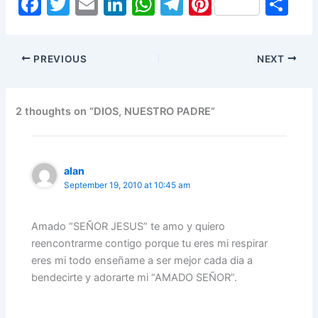
F
T
E
Li
W
T
Pi
S
a
w
m
n
h
el
nt
h
c
itt
ai
k
at
e
er
ar
PREVIOUS
NEXT
e
er
l
e
s
gr
e
e
b
dI
A
a
st
o
n
p
m
2 thoughts on “DIOS, NUESTRO PADRE”
o
p
k
alan
September 19, 2010 at 10:45 am
Amado “SEÑOR JESUS” te amo y quiero
reencontrarme contigo porque tu eres mi respirar
eres mi todo enseñame a ser mejor cada dia a
bendecirte y adorarte mi “AMADO SEÑOR”.