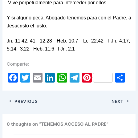
Vive perpetuamente para interceder por ellos.
Y si alguno peca, Abogado tenemos para con el Padre, a
Jesucristo el justo.
Jn. 11:42; 41; 12:28 Heb. 10:7 Lc. 22:42 I Jn. 4:17;
5:14; 3:22 Heb. 11:6 I Jn. 2:1
Comparte:
F
T
E
Li
W
T
Pi
S
a
w
m
n
h
el
nt
h
c
itt
ai
k
at
e
er
ar
PREVIOUS
NEXT
e
er
l
e
s
gr
e
e
b
dI
A
a
st
o
n
p
m
0 thoughts on “TENEMOS ACCESO AL PADRE”
o
p