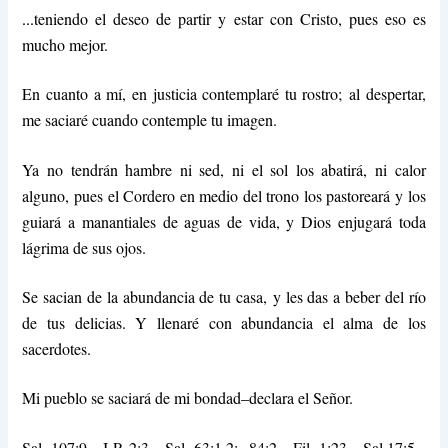
teniendo el deseo de partir y estar con Cristo, pues eso es
…
mucho mejor.
En cuanto a mí, en justicia contemplaré tu rostro; al despertar,
me saciaré cuando contemple tu imagen.
Ya no tendrán hambre ni sed, ni el sol los abatirá, ni calor
alguno, pues el Cordero en medio del trono los pastoreará y los
guiará a manantiales de aguas de vida, y Dios enjugará toda
lágrima de sus ojos.
Se sacian de la abundancia de tu casa, y les das a beber del río
de tus delicias. Y llenaré con abundancia el alma de los
sacerdotes.
Mi pueblo se saciará de mi bondad–declara el Señor.
Sal. 107:9 I P. 2:3 Sal. 63:1,2; 84:2 Fil. 1:23 Sal.17:5