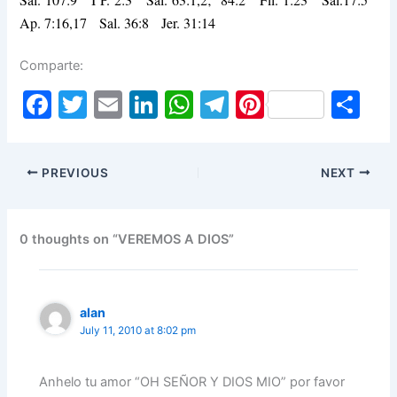
Ap. 7:16,17 Sal. 36:8 Jer. 31:14
Comparte:
F
T
E
Li
W
T
Pi
S
a
w
m
n
h
el
nt
h
c
itt
ai
k
at
e
er
ar
PREVIOUS
NEXT
e
er
l
e
s
gr
e
e
b
dI
A
a
st
o
n
p
m
0 thoughts on “VEREMOS A DIOS”
o
p
k
alan
July 11, 2010 at 8:02 pm
Anhelo tu amor “OH SEÑOR Y DIOS MIO” por favor