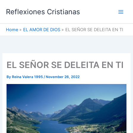
Skip
Reflexiones Cristianas
to
content
Home
EL AMOR DE DIOS
EL SEÑOR SE DELEITA EN TI
EL SEÑOR SE DELEITA EN TI
By
Reina Valera 1995
/
November 26, 2022