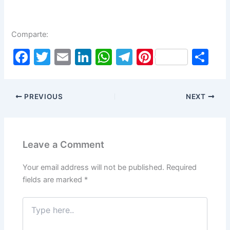
Comparte:
F
T
E
Li
W
T
Pi
S
a
w
m
n
h
el
nt
h
c
itt
ai
k
at
e
er
ar
PREVIOUS
NEXT
e
er
l
e
s
gr
e
e
b
dI
A
a
st
o
n
p
m
Leave a Comment
o
p
k
Your email address will not be published.
Required
fields are marked
*
Type
here..